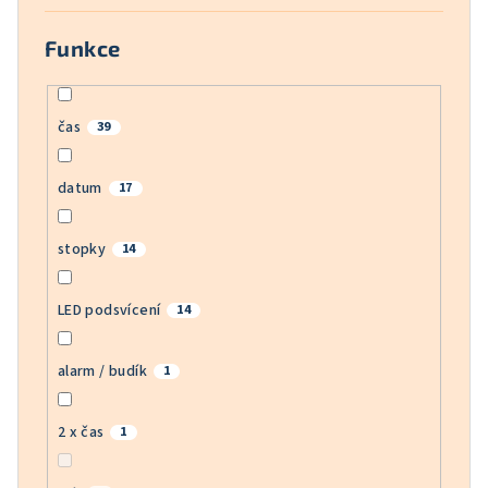
Funkce
čas
39
datum
17
stopky
14
LED podsvícení
14
alarm / budík
1
2 x čas
1