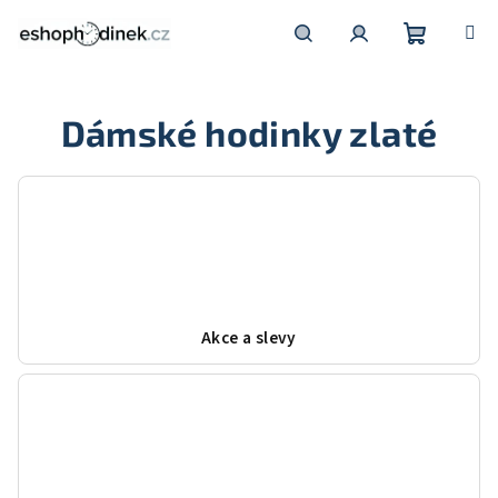
Přejít
na
obsah
Nákupní
Hledat
Přihlášení
Dámské hodinky zlaté
košík
Akce a slevy