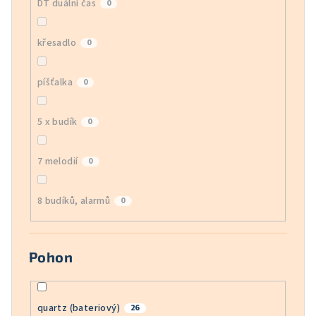
DT duální čas
0
křesadlo
0
píšťalka
0
5 x budík
0
7 melodií
0
8 budíků, alarmů
0
Pohon
quartz (bateriový)
26