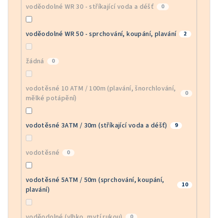
voděodolné WR 30 - stříkající voda a déšť
0
voděodolné WR 50 - sprchování, koupání, plavání
2
žádná
0
vodotěsné 10 ATM / 100m (plavání, šnorchlování,
0
mělké potápění)
vodotěsné 3ATM / 30m (stříkající voda a déšť)
9
vodotěsné
0
vodotěsné 5ATM / 50m (sprchování, koupání,
10
plavání)
voděodolné (vlhko, mytí rukou)
0