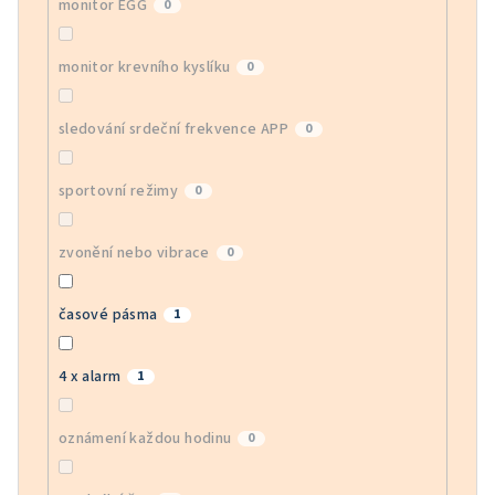
monitor EGG
0
monitor krevního kyslíku
0
sledování srdeční frekvence APP
0
sportovní režimy
0
zvonění nebo vibrace
0
časové pásma
1
4 x alarm
1
oznámení každou hodinu
0