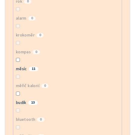
rok
0
alarm
0
krokoměr
0
kompas
0
měsíc
11
měřič kalorií
0
budík
13
bluetooth
0