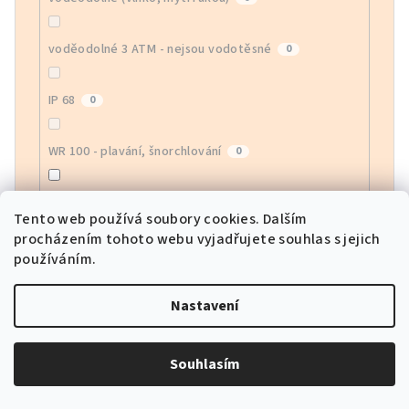
voděodolné 3 ATM - nejsou vodotěsné
0
IP 68
0
WR 100 - plavání, šnorchlování
0
voděodolné WR 30 - vlhko, mytí rukou
13
Tento web používá soubory cookies. Dalším
procházením tohoto webu vyjadřujete souhlas s jejich
vodotěsné 5ATM / 50m (sprchování)
4
používáním.
Nastavení
Zobrazení času
Souhlasím
Analog (ručičky)
6