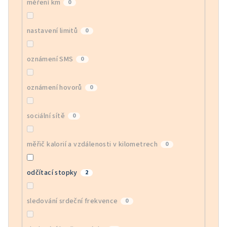
měření km
0
nastavení limitů
0
oznámení SMS
0
oznámení hovorů
0
sociální sítě
0
měřič kalorií a vzdálenosti v kilometrech
0
odčítací stopky
2
sledování srdeční frekvence
0