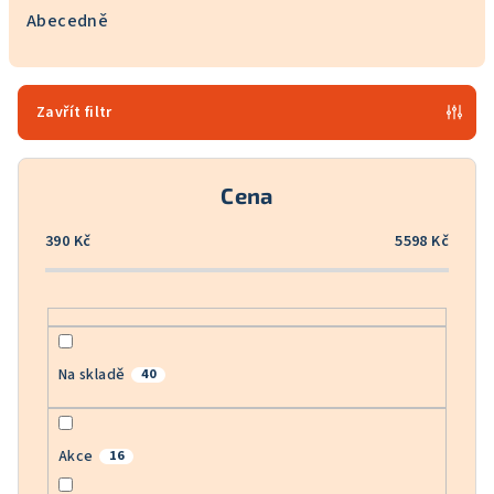
e
Abecedně
n
í
p
Zavřít filtr
r
o
Cena
d
u
390
Kč
5598
Kč
k
t
ů
Na skladě
40
Akce
16