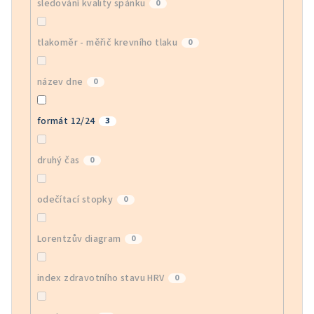
sledování kvality spánku
0
tlakoměr - měřič krevního tlaku
0
název dne
0
formát 12/24
3
druhý čas
0
odečítací stopky
0
Lorentzův diagram
0
index zdravotního stavu HRV
0