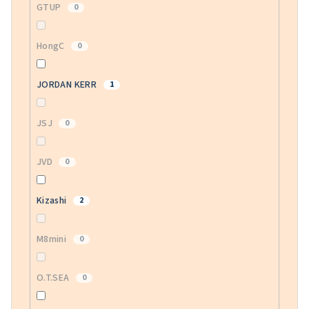
GTUP
0
HongC
0
JORDAN KERR
1
JSJ
0
JVD
0
Kizashi
2
M8mini
0
O.T.SEA
0