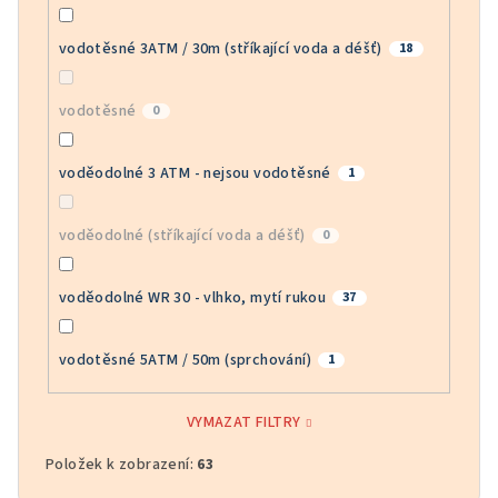
vodotěsné 3ATM / 30m (stříkající voda a déšť)
18
vodotěsné
0
voděodolné 3 ATM - nejsou vodotěsné
1
voděodolné (stříkající voda a déšť)
0
voděodolné WR 30 - vlhko, mytí rukou
37
vodotěsné 5ATM / 50m (sprchování)
1
VYMAZAT FILTRY
Položek k zobrazení:
63