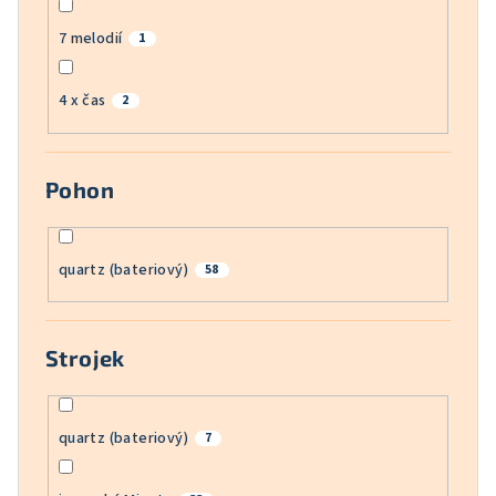
7 melodií
1
4 x čas
2
Pohon
quartz (bateriový)
58
Strojek
quartz (bateriový)
7