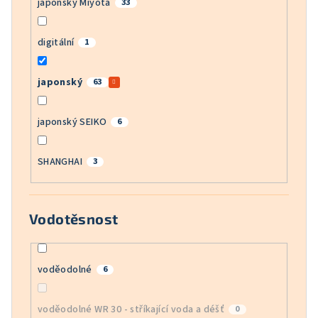
japonský Miyota
33
digitální
1
japonský
63
japonský SEIKO
6
SHANGHAI
3
Vodotěsnost
voděodolné
6
voděodolné WR 30 - stříkající voda a déšť
0