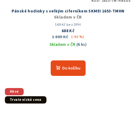
KÓD:
1653-TM-HNEDE
Pánské hodinky s velkým ciferníkem SKMEI 1653-TMHN
Skladem v ČR
569 Kč bez DPH
688 Kč
1 889 Kč
(–63 %)
Skladem v ČR
(6 ks)
Průměrné
hodnocení
produktu
Do košíku
je
5,0
z
5
Akce
hvězdiček.
Trvale nízká cena