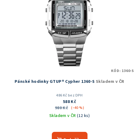
KÓD:
1360-S
Pánské hodinky GTUP® Cypher 1360-S
Skladem v ČR
486 Kč bez DPH
588 Kč
980 Kč
(–40 %)
Skladem v ČR
(12 ks)
Průměrné
hodnocení
produktu