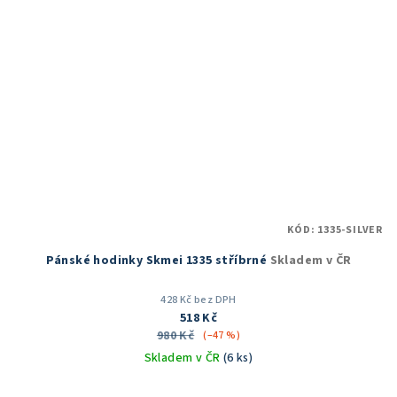
KÓD:
1335-SILVER
Pánské hodinky Skmei 1335 stříbrné
Skladem v ČR
428 Kč bez DPH
518 Kč
980 Kč
(–47 %)
Skladem v ČR
(6 ks)
Průměrné