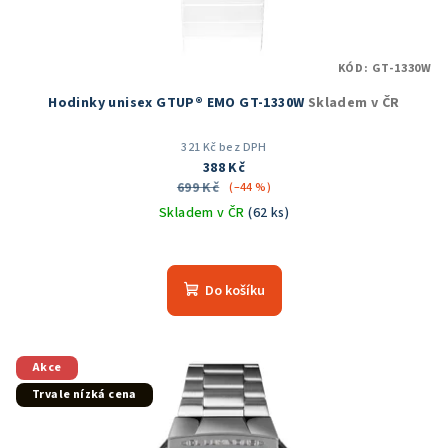
KÓD:
GT-1330W
Hodinky unisex GTUP® EMO GT-1330W
Skladem v ČR
321 Kč bez DPH
388 Kč
699 Kč
(–44 %)
Skladem v ČR
(62 ks)
Průměrné
hodnocení
produktu
Do košíku
je
5,0
z
5
Akce
hvězdiček.
Trvale nízká cena