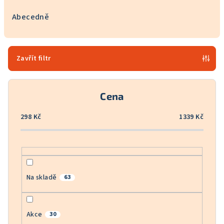
z
e
Abecedně
n
í
p
Zavřít filtr
r
o
Cena
d
u
298
Kč
1339
Kč
k
t
ů
Na skladě
63
Akce
30