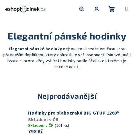
Přejít
na
obsah
Nákupní
Hledat
Přihlášení
Elegantní pánské hodinky
košík
Elegantní pánské hodinky
nejsou jen ukazatelem času, jsou
především doplňkem, který dokresluje vaši osobnost. Pánové, měli
byste si proto vždy vybírat hodinky podle účelu ke kterému je
chcete nosit.
Nejprodávanější
Hodinky pro slabozraké BIG GTUP 1260®
Skladem v ČR
Skladem v ČR
(101 ks)
798 Kč