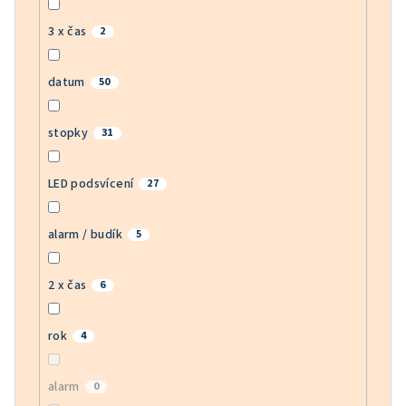
3 x čas
2
datum
50
stopky
31
LED podsvícení
27
alarm / budík
5
2 x čas
6
rok
4
alarm
0