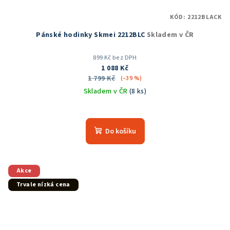
KÓD:
2212BLACK
Pánské hodinky Skmei 2212BLC
Skladem v ČR
899 Kč bez DPH
1 088 Kč
1 799 Kč
(–39 %)
Skladem v ČR
(8 ks)
Do košíku
Akce
Trvale nízká cena