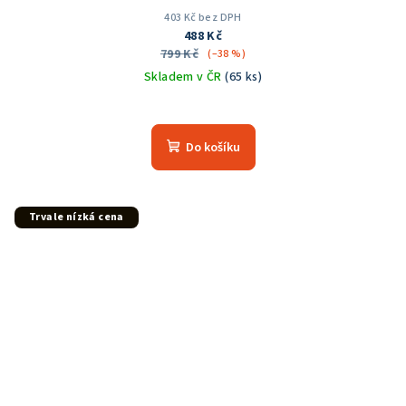
403 Kč bez DPH
488 Kč
799 Kč
(–38 %)
Skladem v ČR
(65 ks)
Průměrné
hodnocení
produktu
Do košíku
je
5,0
z
5
Trvale nízká cena
hvězdiček.