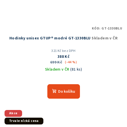
KÓD:
GT-1330BLU
Hodinky unisex GTUP® modré GT-1330BLU
Skladem v ČR
321 Kč bez DPH
388 Kč
699 Kč
(–44 %)
Skladem v ČR
(81 ks)
Průměrné
hodnocení
produktu
Do košíku
je
5,0
z
5
Akce
hvězdiček.
Trvale nízká cena