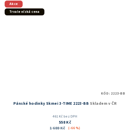
5
Akce
hvězdiček.
Trvale nízká cena
KÓD:
2223-BB
Pánské hodinky Skmei 3-TIME 2223-BB
Skladem v ČR
461 Kč bez DPH
558 Kč
1 688 Kč
(–66 %)