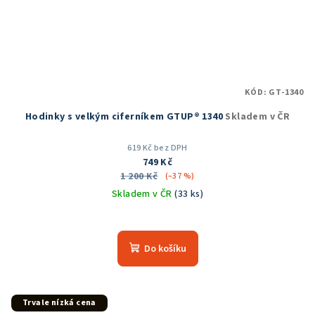
KÓD:
GT-1340
Hodinky s velkým ciferníkem GTUP® 1340
Skladem v ČR
619 Kč bez DPH
749 Kč
1 200 Kč
(–37 %)
Skladem v ČR
(33 ks)
Průměrné
hodnocení
produktu
Do košíku
je
5,0
z
5
Trvale nízká cena
hvězdiček.