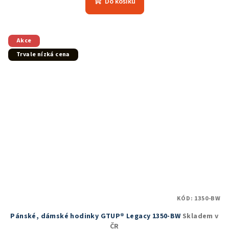
Do košíku
je
5,0
z
5
Akce
hvězdiček.
Trvale nízká cena
KÓD:
1350-BW
Pánské, dámské hodinky GTUP® Legacy 1350-BW
Skladem v
ČR