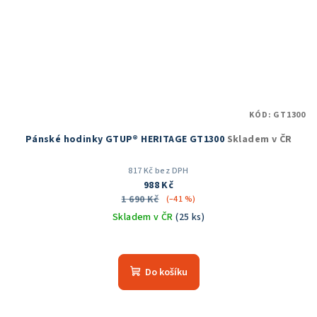
KÓD:
GT1300
Pánské hodinky GTUP® HERITAGE GT1300
Skladem v ČR
817 Kč bez DPH
988 Kč
1 690 Kč
(–41 %)
Skladem v ČR
(25 ks)
Průměrné
hodnocení
produktu
Do košíku
je
5,0
z