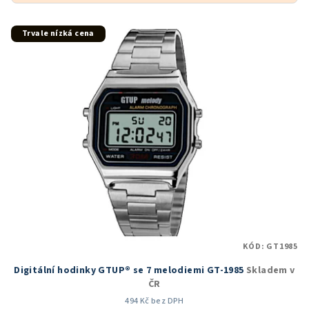
V
Trvale nízká cena
ý
p
i
s
p
r
o
d
u
k
t
KÓD:
GT1985
ů
Digitální hodinky GTUP® se 7 melodiemi GT-1985
Skladem v
ČR
494 Kč bez DPH