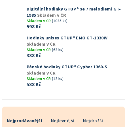
Digitální hodinky GTUP® se 7 melodiemi GT-
1985
Skladem v ČR
Skladem v ČR
(1025 ks)
598 Kč
Hodinky unisex GTUP® EMO GT-1330W
Skladem v ČR
Skladem v ČR
(62 ks)
388 Kč
Pánské hodinky GTUP® Cypher 1360-S
Skladem v ČR
Skladem v ČR
(12 ks)
588 Kč
Ř
a
Nejprodávanější
Nejlevnější
Nejdražší