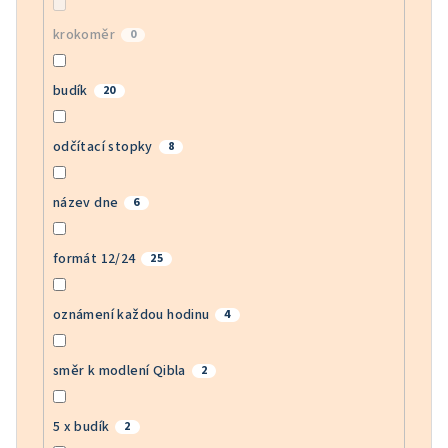
krokoměr
0
budík
20
odčítací stopky
8
název dne
6
formát 12/24
25
oznámení každou hodinu
4
směr k modlení Qibla
2
5 x budík
2