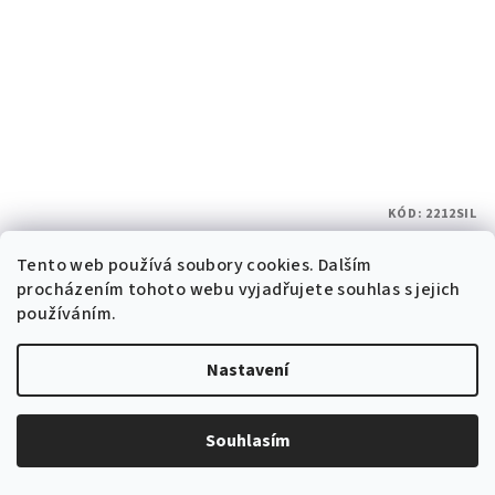
KÓD:
2212SIL
Pánské hodinky Skmei 2212SIL
Skladem v ČR
Tento web používá soubory cookies. Dalším
procházením tohoto webu vyjadřujete souhlas s jejich
899 Kč bez DPH
používáním.
1 088 Kč
1 799 Kč
(–39 %)
Nastavení
Skladem v ČR
(5 ks)
Souhlasím
Do košíku