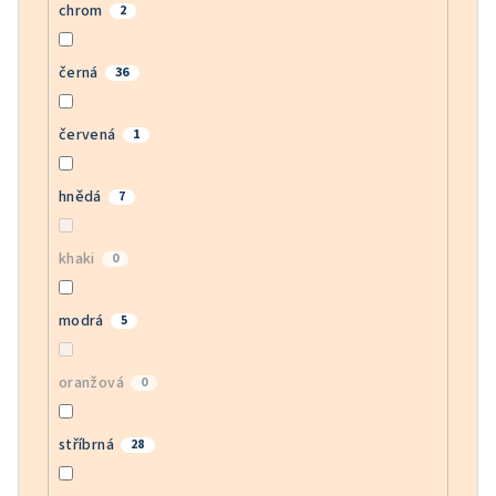
chrom
2
černá
36
červená
1
hnědá
7
khaki
0
modrá
5
oranžová
0
stříbrná
28