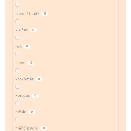
alarm / budík
0
2 x čas
0
rok
0
alarm
0
krokoměr
0
kompas
0
měsíc
0
měřič kalorií
0