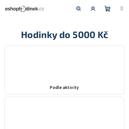
Přejít
na
obsah
Nákupní
Hledat
Přihlášení
Hodinky do 5000 Kč
košík
Podle aktivity