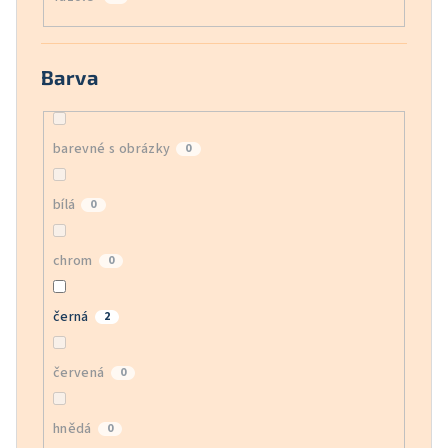
Barva
barevné s obrázky
0
bílá
0
chrom
0
černá
2
červená
0
hnědá
0