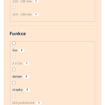
120 - 195 mm
0
150 - 190 mm
0
Funkce
čas
3
3 x čas
0
datum
3
stopky
2
LED podsvícení
0