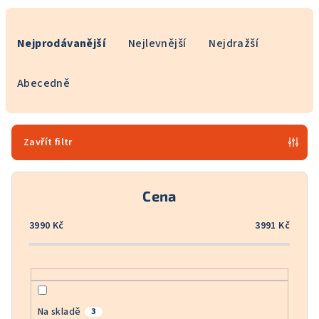
Ř
a
Nejprodávanější
Nejlevnější
Nejdražší
z
e
Abecedně
n
í
p
Zavřít filtr
r
o
Cena
d
u
3990
Kč
3991
Kč
k
t
ů
Na skladě
3