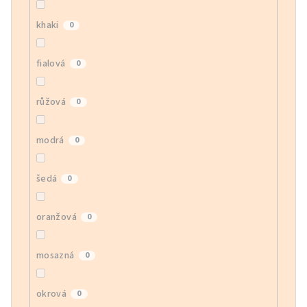
khaki
0
fialová
0
růžová
0
modrá
0
šedá
0
oranžová
0
mosazná
0
okrová
0