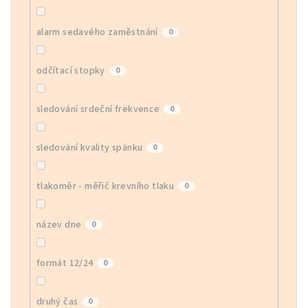
alarm sedavého zaměstnání
0
odčítací stopky
0
sledování srdeční frekvence
0
sledování kvality spánku
0
tlakoměr - měřič krevního tlaku
0
název dne
0
formát 12/24
0
druhý čas
0