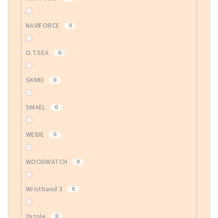
NAVIFORCE
0
O.T.SEA
0
SKMEI
0
SMAEL
0
WEIDE
0
WOODWATCH
0
Wristband 3
0
Yazole
0