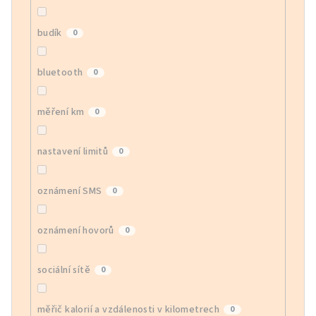
budík
0
bluetooth
0
měření km
0
nastavení limitů
0
oznámení SMS
0
oznámení hovorů
0
sociální sítě
0
měřič kalorií a vzdálenosti v kilometrech
0