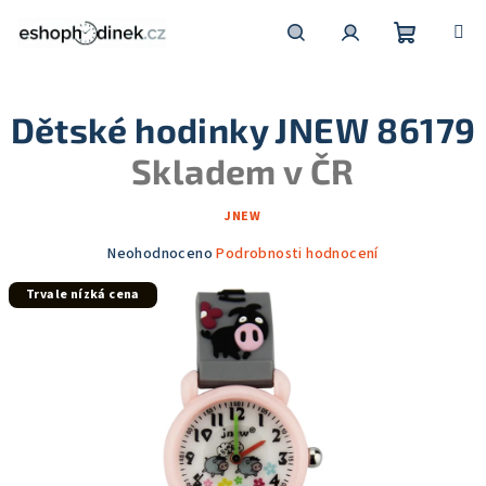
Přejít
na
obsah
Nákupní
Hledat
Přihlášení
Dětské hodinky JNEW 86179
košík
Skladem v ČR
JNEW
Průměrné
Neohodnoceno
Podrobnosti hodnocení
hodnocení
Trvale nízká cena
produktu
je
0,0
z
5
hvězdiček.