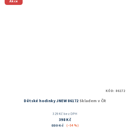
Akce
KÓD:
86172
Dětské hodinky JNEW 86172
Skladem v ČR
329 Kč bez DPH
398 Kč
880 Kč
(–54 %)