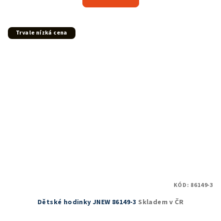
je
5,0
z
5
Trvale nízká cena
hvězdiček.
KÓD:
86149-3
Dětské hodinky JNEW 86149-3
Skladem v ČR