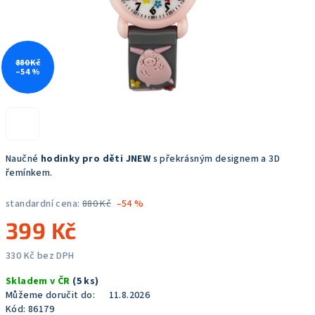
880 Kč
–54 %
Naučné
hodinky pro děti JNEW
s překrásným designem a 3D
řemínkem.
standardní cena:
880 Kč
–54 %
399 Kč
330 Kč bez DPH
Měrná
Skladem v ČR
(5 ks)
cena:
Můžeme doručit do:
11.8.2026
Kód:
86179