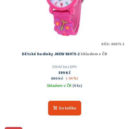
KÓD:
86975-2
Dětské hodinky JNEW 86975-2
Skladem v ČR
330 Kč bez DPH
399 Kč
880 Kč
(–54 %)
Skladem v ČR
(4 ks)
Do košíku