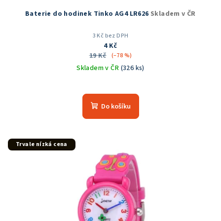
Baterie do hodinek Tinko AG4 LR626
Skladem v ČR
3 Kč bez DPH
4 Kč
19 Kč
(–78 %)
Skladem v ČR
(326 ks)
Průměrné
hodnocení
produktu
Do košíku
je
5,0
z
5
Trvale nízká cena
hvězdiček.