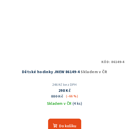
KÓD:
86149-4
Dětské hodinky JNEW 86149-4
Skladem v ČR
246 Kč bez DPH
298 Kč
880 Kč
(–66 %)
Skladem v ČR
(4 ks)
Průměrné
hodnocení
produktu
Do košíku