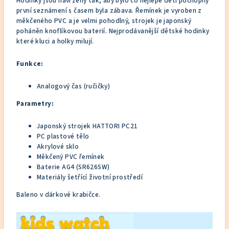
Hodinky jsou navrženy tak, aby bylo co nejlépe děti pochopily
první seznámení s časem byla zábava. Řemínek je vyroben z
měkčeného PVC a je velmi pohodlný, strojek je japonský
poháněn knoflíkovou baterií. Nejprodávanější dětské hodinky
které kluci a holky milují.
Funkce:
Analogový čas (ručičky)
Parametry:
Japonský strojek HATTORI PC21
PC plastové tělo
Akrylové sklo
Měkčený PVC řemínek
Baterie AG4 (SR626SW)
Materiály šetřící životní prostředí
Baleno v dárkové krabičce.