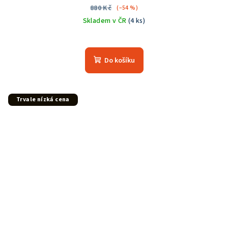
880 Kč
(–54 %)
Skladem v ČR
(4 ks)
Do košíku
Trvale nízká cena