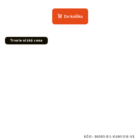
Průměrné
hodnocení
produktu
Do košíku
je
5,0
z
5
Trvale nízká cena
hvězdiček.
KÓD:
86093-B1-KAMION-SE