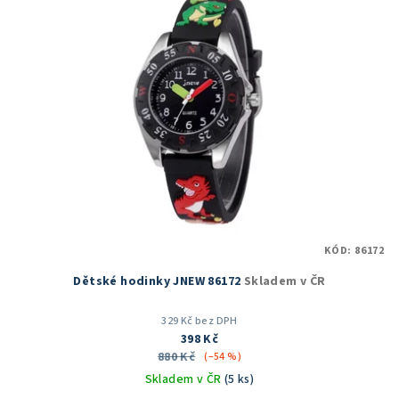
KÓD:
86172
Dětské hodinky JNEW 86172
Skladem v ČR
329 Kč bez DPH
398 Kč
880 Kč
(–54 %)
Skladem v ČR
(5 ks)