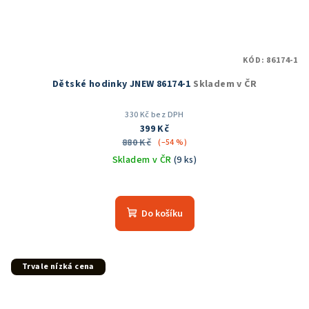
KÓD:
86174-1
Dětské hodinky JNEW 86174-1
Skladem v ČR
330 Kč bez DPH
399 Kč
880 Kč
(–54 %)
Skladem v ČR
(9 ks)
Průměrné
hodnocení
produktu
Do košíku
je
5,0
z
5
Trvale nízká cena
hvězdiček.