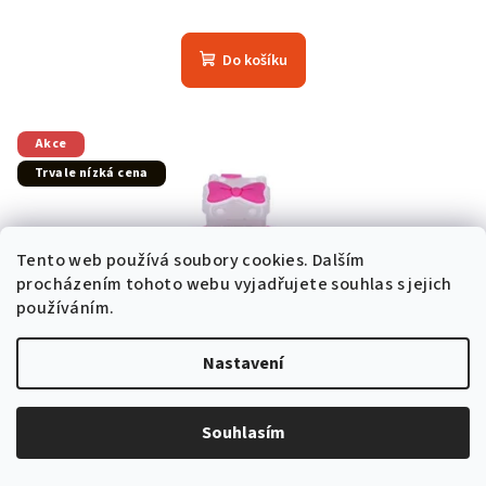
Do košíku
Akce
Trvale nízká cena
Tento web používá soubory cookies. Dalším
procházením tohoto webu vyjadřujete souhlas s jejich
používáním.
Nastavení
Souhlasím
KÓD:
86227-4-W