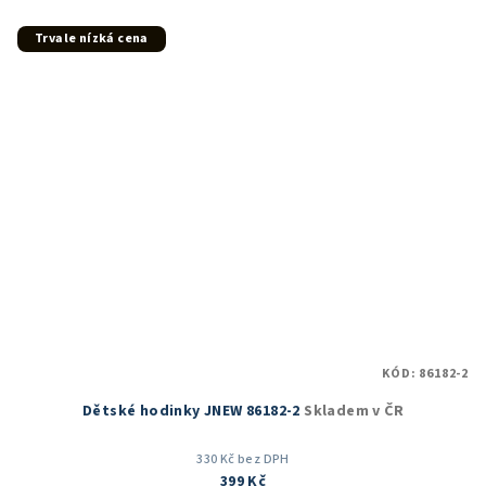
Trvale nízká cena
KÓD:
86182-2
Dětské hodinky JNEW 86182-2
Skladem v ČR
330 Kč bez DPH
399 Kč