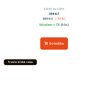
330 Kč bez DPH
399 Kč
880 Kč
(–54 %)
Skladem v ČR
(6 ks)
Do košíku
Trvale nízká cena