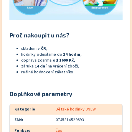
Proč nakoupit u nás?
skladem v
ČR
,
hodinky odesíláme do
24 hodin
,
doprava zdarma
od 1600 Kč
,
záruka
14 dní
na vrácení zboží,
reálné hodnocení zákazníky.
Doplňkové parametry
Kategorie
:
Dětské hodinky JNEW
EAN
:
0745314529693
Funkce
:
čas