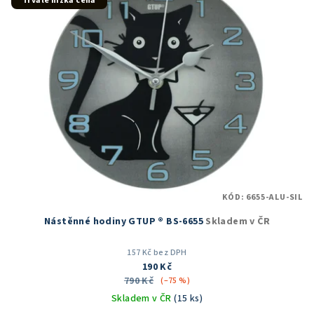
Trvale nízká cena
KÓD:
6655-ALU-SIL
Nástěnné hodiny GTUP ® BS-6655
Skladem v ČR
157 Kč bez DPH
190 Kč
790 Kč
(–75 %)
Skladem v ČR
(15 ks)