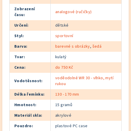
Zobrazení
analogové (ručičky)
času
:
Určení
:
dětské
Styl
:
sportovní
Barva
:
barevné s obrázky
,
šedá
Tvar
:
kulatý
Cena
:
do 750 Kč
voděodolné WR 30 - vlhko, mytí
Vodotěsnost
:
rukou
Délka řemínku
:
130 - 170 mm
Hmotnost
:
15 gramů
Materiál skla
:
akrylové
Pouzdro
:
plastové PC case