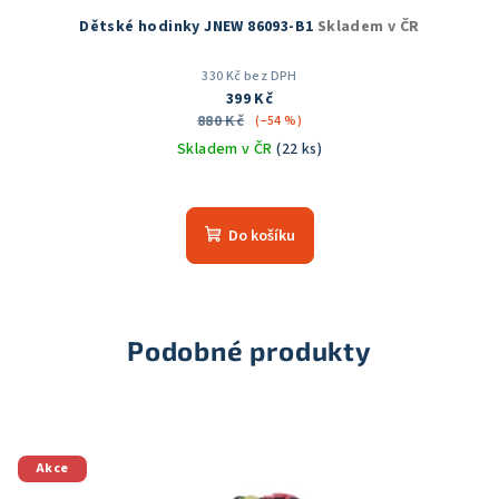
Dětské hodinky JNEW 86093-B1
Skladem v ČR
330 Kč bez DPH
399 Kč
880 Kč
(–54 %)
Skladem v ČR
(22 ks)
Průměrné
hodnocení
produktu
Do košíku
je
5,0
z
5
hvězdiček.
Podobné produkty
Akce