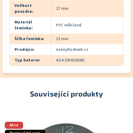
Velikost
27 mm
pouzdra
:
Materiál
PVC měkčené
řemínku
:
Šířka řemínku
:
13 mm
Prodejce
:
eshophodinek.cz
Typ baterie
:
AG4 (SR626SW)
Související produkty
Akce