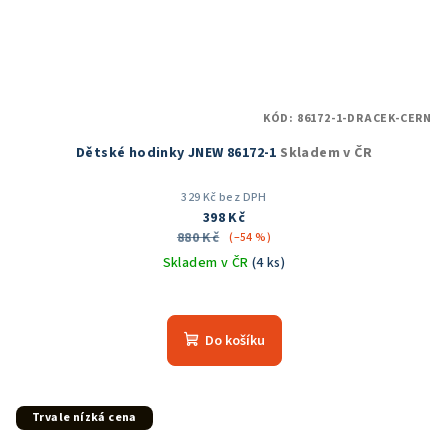
KÓD:
86172-1-DRACEK-CERN
Dětské hodinky JNEW 86172-1
Skladem v ČR
329 Kč bez DPH
398 Kč
880 Kč
(–54 %)
Skladem v ČR
(4 ks)
Do košíku
Trvale nízká cena