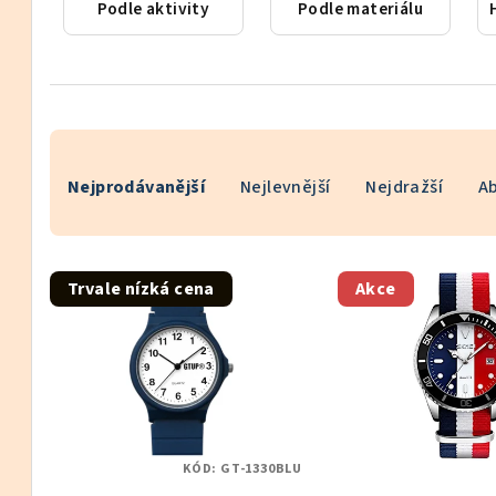
Podle aktivity
Podle materiálu
Ř
Nejprodávanější
Nejlevnější
Nejdražší
A
a
z
V
e
Trvale nízká cena
Akce
ý
n
p
í
i
p
s
r
KÓD:
GT-1330BLU
p
o