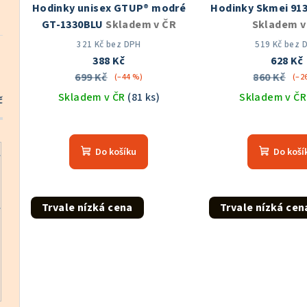
Hodinky unisex GTUP® modré
Hodinky Skmei 913
r
d
GT-1330BLU
Skladem v ČR
Skladem v
o
u
321 Kč bez DPH
519 Kč bez 
388 Kč
628 Kč
d
k
699 Kč
860 Kč
(–44 %)
(–2
u
Skladem v ČR
(81 ks)
Skladem v Č
t
č
k
Průměrné
Prů
ů
hodnocení
hod
t
Do košíku
Do koší
produktu
pro
ů
je
je
5,0
5,0
z
z
Trvale nízká cena
Trvale nízká cen
5
5
hvězdiček.
hvě