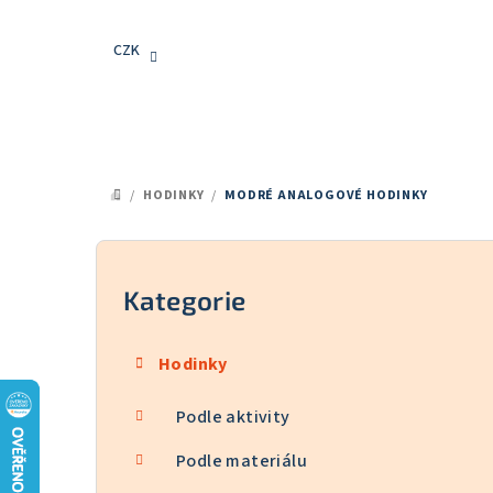
Přejít
na
CZK
obsah
/
HODINKY
/
MODRÉ ANALOGOVÉ HODINKY
DOMŮ
P
o
Kategorie
Přeskočit
kategorie
s
Hodinky
t
Podle aktivity
r
a
Podle materiálu