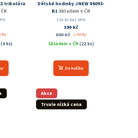
3 trikolóra
Dětské hodinky JNEW 86093-
 ČR
B1
Skladem v ČR
DPH
330 Kč bez DPH
399 Kč
880 Kč
6 %)
(–54 %)
R
(4 ks)
Skladem v ČR
(22 ks)
měrné
Průměrné
nocení
hodnocení
ku
Do košíku
duktu
produktu
je
5,0
z
a
Akce
5
Trvale nízká cena
zdiček.
hvězdiček.