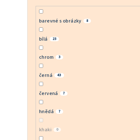
barevné s obrázky
8
bílá
23
chrom
3
černá
43
červená
7
hnědá
7
khaki
0