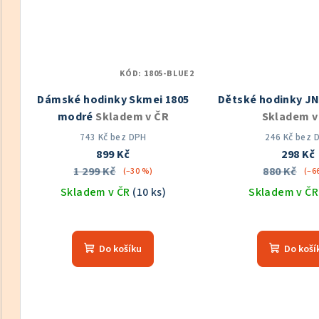
KÓD:
1805-BLUE2
Dámské hodinky Skmei 1805
Dětské hodinky J
modré
Skladem v ČR
Skladem v
743 Kč bez DPH
246 Kč bez 
899 Kč
298 Kč
1 299 Kč
880 Kč
(–30 %)
(–6
Skladem v ČR
(10 ks)
Skladem v Č
Průměrné
Prů
hodnocení
hod
Do košíku
Do koší
produktu
pro
je
je
5,0
5,0
z
z