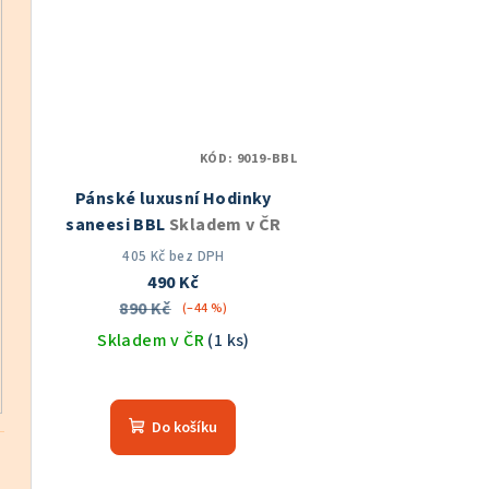
5
5
hvězdiček.
hvě
KÓD:
9019-BBL
Pánské luxusní Hodinky
saneesi BBL
Skladem v ČR
405 Kč bez DPH
490 Kč
890 Kč
(–44 %)
Skladem v ČR
(1 ks)
Průměrné
hodnocení
Do košíku
produktu
je
5,0