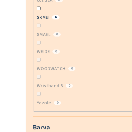
O.T.SEA
0
SKMEI
6
SMAEL
0
WEIDE
0
WOODWATCH
0
Wristband 3
0
Yazole
0
Barva