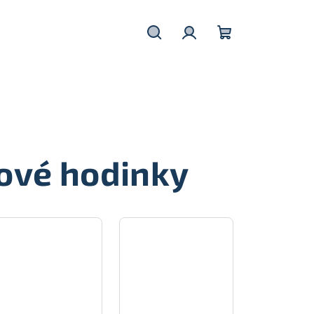
Hledat
Přihlášení
Nákupní
košík
ové hodinky