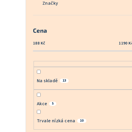
Značky
Cena
188
Kč
1190
K
Na skladě
13
Akce
5
Trvale nízká cena
10