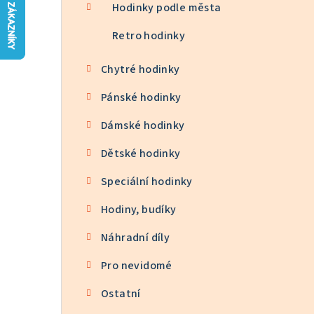
n
Hodinky podle města
n
Retro hodinky
í
Chytré hodinky
p
Pánské hodinky
a
Dámské hodinky
n
Dětské hodinky
e
Speciální hodinky
l
Hodiny, budíky
Náhradní díly
Pro nevidomé
Ostatní