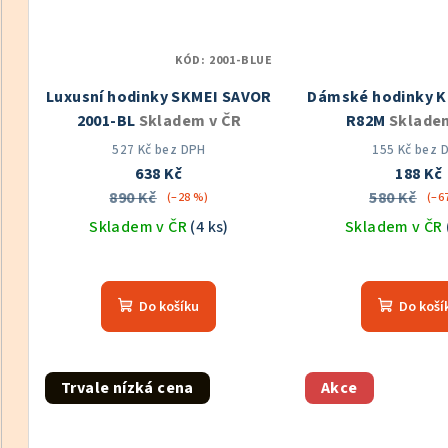
KÓD:
2001-BLUE
Luxusní hodinky SKMEI SAVOR
Dámské hodinky 
2001-BL
Skladem v ČR
R82M
Sklade
527 Kč bez DPH
155 Kč bez 
638 Kč
188 Kč
890 Kč
580 Kč
(–28 %)
(–6
Skladem v ČR
(4 ks)
Skladem v ČR
Průměrné
Prů
hodnocení
hod
Do košíku
Do koší
produktu
pro
je
je
5,0
5,0
z
z
Trvale nízká cena
Akce
5
5
hvězdiček.
hvě