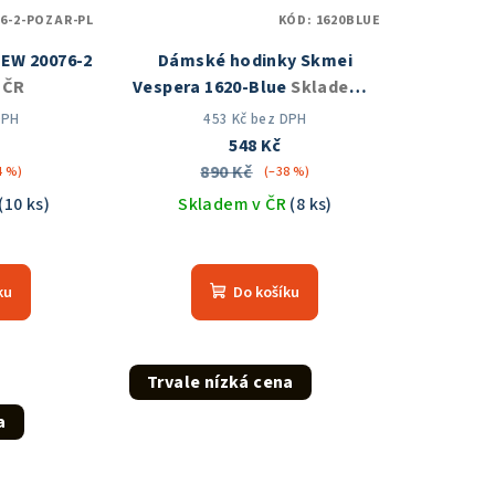
76-2-POZAR-PL
KÓD:
1620BLUE
NEW 20076-2
Dámské hodinky Skmei
 ČR
Vespera 1620-Blue
Skladem v
ČR
DPH
453 Kč bez DPH
548 Kč
890 Kč
4 %)
(–38 %)
(10 ks)
Skladem v ČR
(8 ks)
Průměrné
hodnocení
ku
Do košíku
produktu
je
5,0
z
Trvale nízká cena
5
a
hvězdiček.