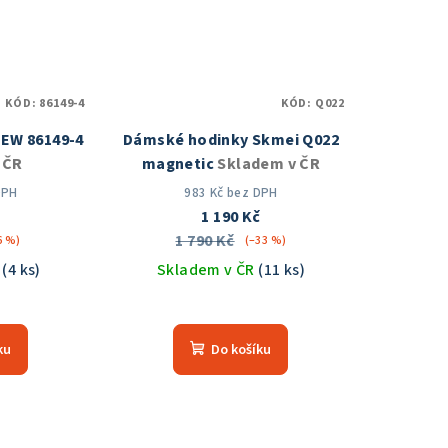
KÓD:
86149-4
KÓD:
Q022
NEW 86149-4
Dámské hodinky Skmei Q022
 ČR
magnetic
Skladem v ČR
DPH
983 Kč bez DPH
1 190 Kč
1 790 Kč
6 %)
(–33 %)
R
(4 ks)
Skladem v ČR
(11 ks)
měrné
Průměrné
nocení
hodnocení
ku
Do košíku
duktu
produktu
je
5,0
z