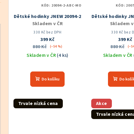
KÓD:
20094-2-ABC-MO
KÓD:
200
Dětské hodinky JNEW 20094-2
Dětské hodinky J
Skladem v ČR
Skladem v
330 Kč bez DPH
330 Kč bez 
399 Kč
399 Kč
880 Kč
880 Kč
(–54 %)
(–5
Skladem v ČR
(4 ks)
Skladem v ČR
Průměrné
hodnocení
Do košíku
Do koší
produktu
je
5,0
z
Trvale nízká cena
Akce
5
Trvale nízká cen
hvězdiček.