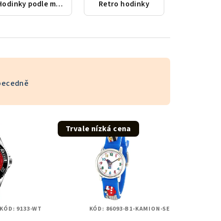
Hodinky podle města
Retro hodinky
becedně
Trvale nízká cena
KÓD:
9133-WT
KÓD:
86093-B1-KAMION-SE