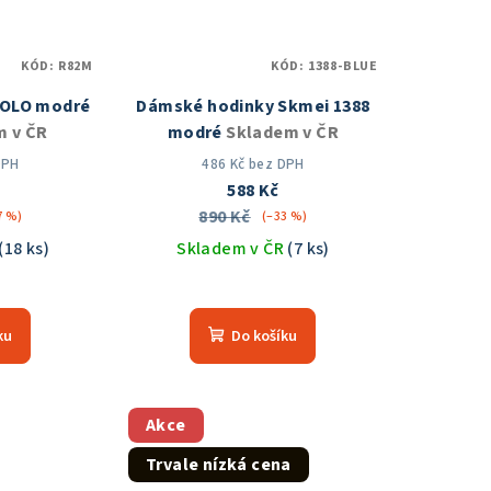
KÓD:
R82M
KÓD:
1388-BLUE
KOLO modré
Dámské hodinky Skmei 1388
m v ČR
modré
Skladem v ČR
DPH
486 Kč bez DPH
588 Kč
890 Kč
7 %)
(–33 %)
(18 ks)
Skladem v ČR
(7 ks)
měrné
Průměrné
nocení
hodnocení
ku
Do košíku
duktu
produktu
je
5,0
z
Akce
5
Trvale nízká cena
zdiček.
hvězdiček.