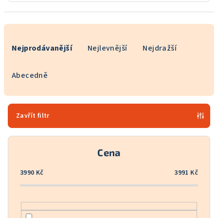
Ř
a
Nejprodávanější
Nejlevnější
Nejdražší
z
e
Abecedně
n
í
p
Zavřít filtr
r
o
Cena
d
u
3990
Kč
3991
Kč
k
t
ů