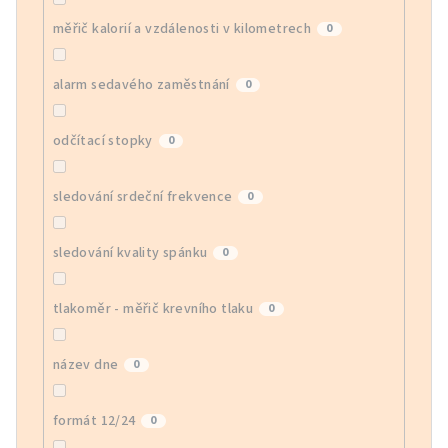
měřič kalorií a vzdálenosti v kilometrech
0
alarm sedavého zaměstnání
0
odčítací stopky
0
sledování srdeční frekvence
0
sledování kvality spánku
0
tlakoměr - měřič krevního tlaku
0
název dne
0
formát 12/24
0