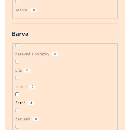
Yazole
0
Barva
barevné s obrázky
0
bílá
0
chrom
0
černá
2
červená
0