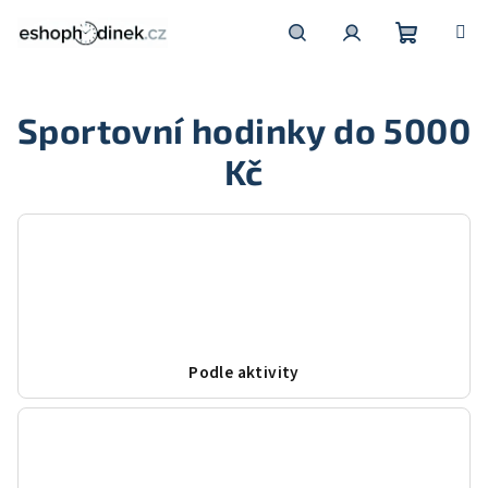
Přejít
na
obsah
Nákupní
Hledat
Přihlášení
Sportovní hodinky do 5000
košík
Kč
Podle aktivity