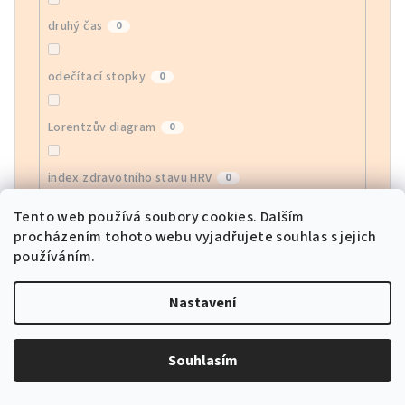
druhý čas
0
odečítací stopky
0
Lorentzův diagram
0
index zdravotního stavu HRV
0
Tento web používá soubory cookies. Dalším
monitor EGG
0
procházením tohoto webu vyjadřujete souhlas s jejich
používáním.
monitor krevního kyslíku
0
Nastavení
sledování srdeční frekvence APP
0
Souhlasím
sportovní režimy
0