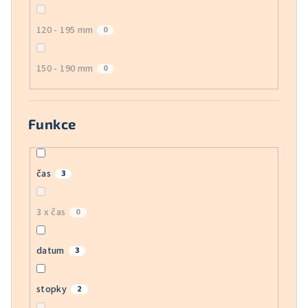
120 - 195 mm
0
150 - 190 mm
0
Funkce
čas
3
3 x čas
0
datum
3
stopky
2