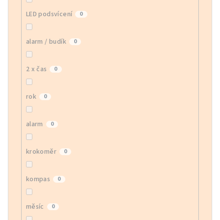
LED podsvícení
0
alarm / budík
0
2 x čas
0
rok
0
alarm
0
krokoměr
0
kompas
0
měsíc
0