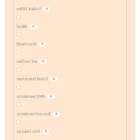
měřič kalorií
0
budík
0
bluetooth
0
měření km
0
nastavení limitů
0
oznámení SMS
0
oznámení hovorů
0
sociální sítě
0