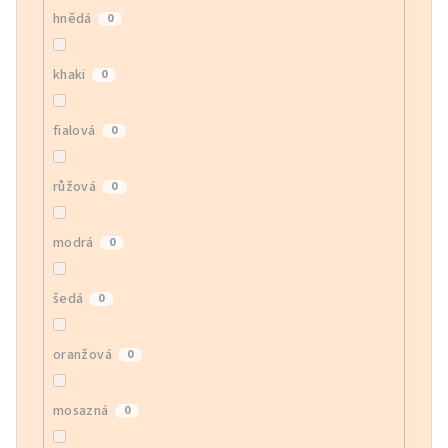
hnědá
0
khaki
0
fialová
0
růžová
0
modrá
0
šedá
0
oranžová
0
mosazná
0