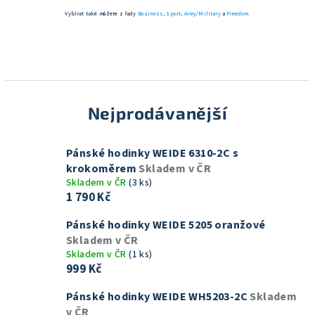
Vybírat také můžete z řady
Business
,
Sport
,
Army/Military
a
Freedom.
Nejprodávanější
Pánské hodinky WEIDE 6310-2C s
krokoměrem
Skladem v ČR
Skladem v ČR
(3 ks)
1 790 Kč
Pánské hodinky WEIDE 5205 oranžové
Skladem v ČR
Skladem v ČR
(1 ks)
999 Kč
Pánské hodinky WEIDE WH5203-2C
Skladem
v ČR