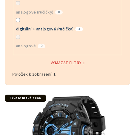
analogové (ručičky)
0
digitální + analogové (ručičky)
1
analogové
0
VYMAZAT FILTRY
Položek k zobrazení:
1
V
Trvale nízká cena
ý
p
i
s