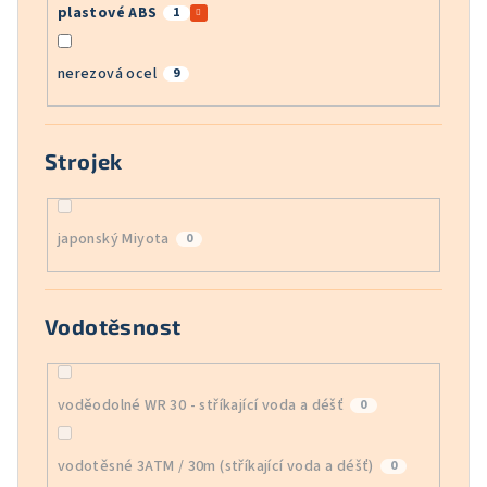
plastové ABS
1
nerezová ocel
9
Strojek
japonský Miyota
0
Vodotěsnost
voděodolné WR 30 - stříkající voda a déšť
0
vodotěsné 3ATM / 30m (stříkající voda a déšť)
0