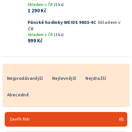
Skladem v ČR
(5 ks)
1 290 Kč
Pánské hodinky WEIDE 9603-4C
Skladem v
ČR
Skladem v ČR
(3 ks)
999 Kč
Ř
a
Nejprodávanější
Nejlevnější
Nejdražší
z
e
Abecedně
n
í
p
Zavřít filtr
r