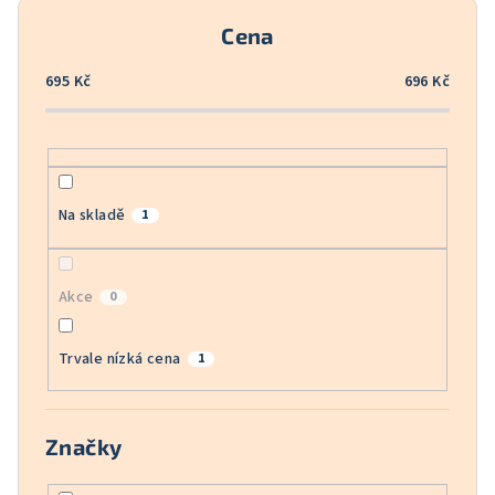
o
Cena
d
u
695
Kč
696
Kč
k
t
ů
Na skladě
1
Akce
0
Trvale nízká cena
1
Značky