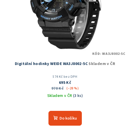
p
r
o
d
u
k
t
KÓD:
WA3J8002-5C
ů
Digitální hodinky WEIDE WA3J8002-5C
Skladem v ČR
574 Kč bez DPH
695 Kč
970 Kč
(–28 %)
Skladem v ČR
(3 ks)
Průměrné
hodnocení
produktu
Do košíku
je
5,0