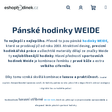
Přejít
na
obsah
Nákupní
Hledat
Přihlášení
Pánské hodinky WEIDE
košík
To nejlepší z nejlepšího.
Přesně to jsou pánské
hodinky WEIDE
,
které se prodávají již od roku 2003. Atraktivní desing,
precizní
hodinkářská práce
a ušlechtilé materiály dělají ze značky Weide
ty
nejloblíbenější hodinky
. Hlavní předností
sportovních
hodinek Weide
je kombinace řemínku z
pravé kůže
a extra
velkého ciferníku
.
Díky tomu vzniká skvělá kombinace
luxusu a praktičnost
i
. Snadné
zapíná s
bezpečnostní sponou
zaručí, že hodinky padnou na ruku jako ulité a mega ciferník zobrazí analogový
i digitální čas za každého počasí.
luxusní stříbrné
Vyzkoušejte
WEIDE 5205
, které vás překvapí svým
precizním zpracováním a
elegancí
. Weide pánské sportovní hodinky.