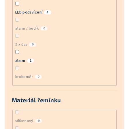
LED podsvícení
1
alarm / budík
0
2 x čas
0
alarm
1
krokoměr
0
Materiál řemínku
silikonový
0