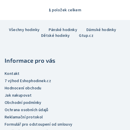
z
5
1
položek celkem
O
hvězdiček.
v
Z
l
Všechny hodinky
Pánské hodinky
Dámské hodinky
á
á
Dětské hodinky
Gtup.cz
p
d
a
a
c
t
í
Informace pro vás
í
p
r
Kontakt
v
7 výhod Eshophodinek.cz
k
Hodnocení obchodu
y
Jak nakupovat
v
Obchodní podmínky
ý
Ochrana osobních údajů
p
Reklamační protokol
i
Formulář pro odstoupení od smlouvy
s