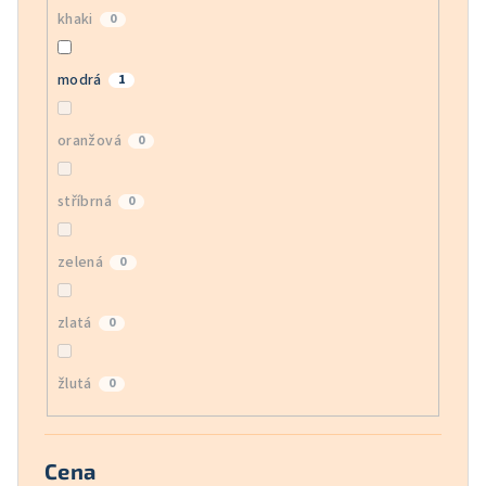
khaki
0
modrá
1
oranžová
0
stříbrná
0
zelená
0
zlatá
0
žlutá
0
Cena