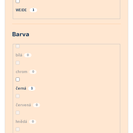
WEIDE
1
Barva
bílá
0
chrom
0
černá
1
červená
0
hnědá
0