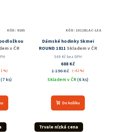
KÓD:
9165
KÓD:
1811BLAC-LEA
 podložkou
Dámské hodinky Skmei
dem v ČR
ROUND 1811
Skladem v ČR
DPH
569 Kč bez DPH
688 Kč
1 190 Kč
31 %)
(–42 %)
R
(7 ks)
Skladem v ČR
(6 ks)
měrné
Průměrné
nocení
hodnocení
ku
Do košíku
duktu
produktu
je
5,0
z
a
Trvale nízká cena