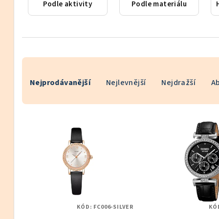
Podle aktivity
Podle materiálu
Ř
Nejprodávanější
Nejlevnější
Nejdražší
A
a
z
V
e
ý
n
p
í
i
p
s
r
KÓD:
FC006-SILVER
KÓ
p
o