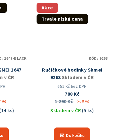
z
a
Akce
5
Trvale nízká cena
zdiček.
hvězdiček.
D:
1647-BLACK
KÓD:
9263
KMEI 1647
Ručičkové hodinky Skmei
m v ČR
9263
Skladem v ČR
DPH
651 Kč bez DPH
788 Kč
1 290 Kč
7 %)
(–38 %)
(14 ks)
Skladem v ČR
(5 ks)
měrné
Průměrné
nocení
hodnocení
ku
Do košíku
duktu
produktu