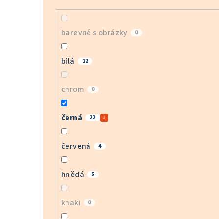
barevné s obrázky
0
bílá
12
chrom
0
černá
22
červená
4
hnědá
5
khaki
0