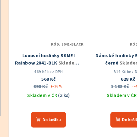
5
5
hvězdiček.
hvě
KÓD:
2041-BLACK
KÓ
Luxusní hodinky SKMEI
Dámské hodinky 
Rainbow 2041-BLK
Skladem v
černé
Sklade
ČR
469 Kč bez DPH
519 Kč bez 
568 Kč
628 Kč
890 Kč
1 188 Kč
(–36 %)
(–
Skladem v ČR
(3 ks)
Skladem v Č
Prů
hod
Do košíku
Do koší
pro
je
5,0