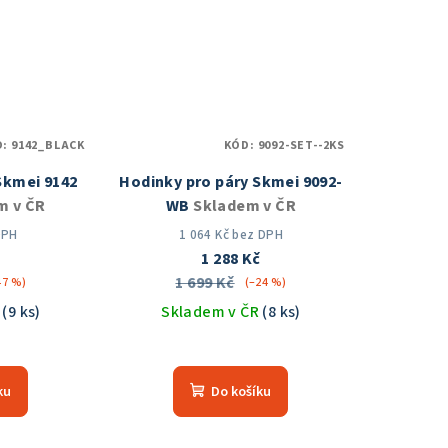
5
zdiček.
hvězdiček.
D:
9142_BLACK
KÓD:
9092-SET--2KS
Skmei 9142
Hodinky pro páry Skmei 9092-
m v ČR
WB
Skladem v ČR
DPH
1 064 Kč bez DPH
1 288 Kč
1 699 Kč
47 %)
(–24 %)
R
(9 ks)
Skladem v ČR
(8 ks)
měrné
Průměrné
nocení
hodnocení
ku
Do košíku
duktu
produktu
je
5,0