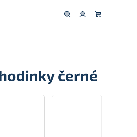
Hledat
Přihlášení
Nákupní
košík
hodinky černé