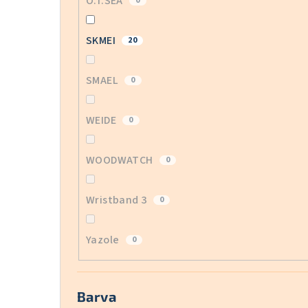
O.T.SEA
0
SKMEI
20
SMAEL
0
WEIDE
0
WOODWATCH
0
Wristband 3
0
Yazole
0
Barva