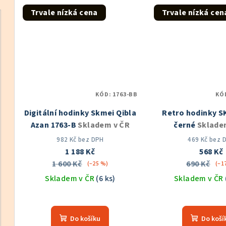
z
Trvale nízká cena
Trvale nízká cen
5
hvě
KÓD:
1763-BB
KÓ
Digitální hodinky Skmei Qibla
Retro hodinky S
Azan 1763-B
Skladem v ČR
černé
Sklade
982 Kč bez DPH
469 Kč bez 
1 188 Kč
568 Kč
1 600 Kč
690 Kč
(–25 %)
(–1
Skladem v ČR
(6 ks)
Skladem v ČR
Průměrné
Prů
hodnocení
hod
Do košíku
Do koší
produktu
pro