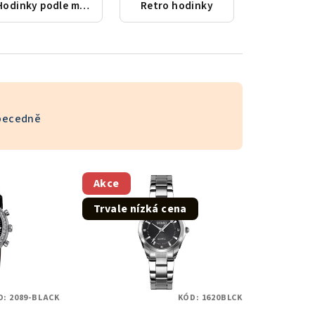
Hodinky podle města
Retro hodinky
becedně
Akce
Trvale nízká cena
D:
2089-BLACK
KÓD:
1620BLCK