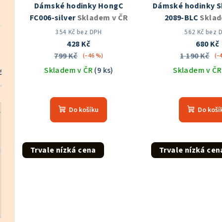
Dámské hodinky HongC
Dámské hodinky S
r
d
FC006-silver
Skladem v ČR
2089-BLC
Sklad
o
u
354 Kč bez DPH
562 Kč bez 
428 Kč
680 Kč
d
k
799 Kč
1 190 Kč
(–46 %)
(–
u
Skladem v ČR
(9 ks)
Skladem v Č
t
č
k
Prů
ů
hod
t
Do košíku
Do koší
pro
ů
je
5,0
z
Trvale nízká cena
Trvale nízká cen
5
hvě