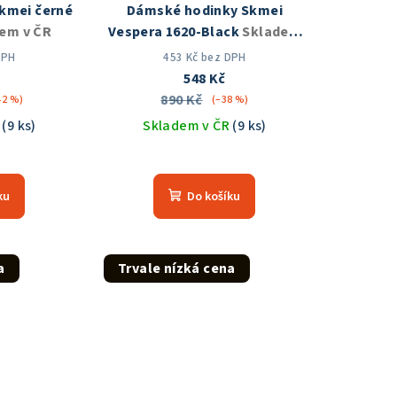
kmei černé
Dámské hodinky Skmei
em v ČR
Vespera 1620-Black
Skladem
v ČR
DPH
453 Kč bez DPH
548 Kč
890 Kč
42 %)
(–38 %)
R
(9 ks)
Skladem v ČR
(9 ks)
měrné
Průměrné
nocení
hodnocení
ku
Do košíku
duktu
produktu
je
5,0
z
a
Trvale nízká cena
5
zdiček.
hvězdiček.