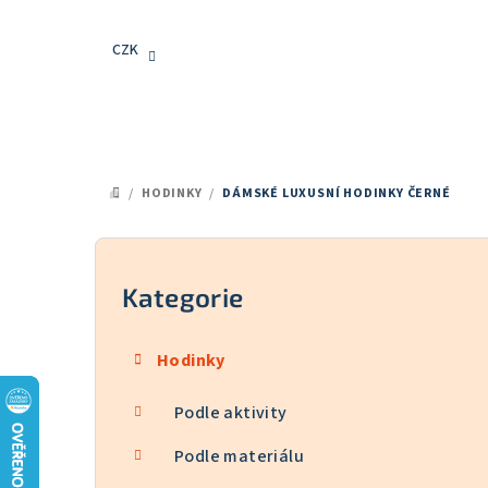
Přejít
na
CZK
obsah
/
HODINKY
/
DÁMSKÉ LUXUSNÍ HODINKY ČERNÉ
DOMŮ
P
o
Kategorie
Přeskočit
kategorie
s
Hodinky
t
Podle aktivity
r
a
Podle materiálu