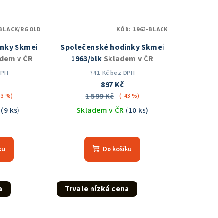
-BLACK/RGOLD
KÓD:
1963-BLACK
inky Skmei
Společenské hodinky Skmei
dem v ČR
1963/blk
Skladem v ČR
DPH
741 Kč bez DPH
897 Kč
1 599 Kč
43 %)
(–43 %)
R
(9 ks)
Skladem v ČR
(10 ks)
měrné
Průměrné
nocení
hodnocení
ku
Do košíku
duktu
produktu
je
5,0
z
a
Trvale nízká cena
5
zdiček.
hvězdiček.