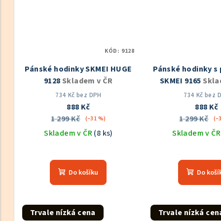
KÓD:
9128
Pánské hodinky SKMEI HUGE
Pánské hodinky s
9128
Skladem v ČR
SKMEI 9165
Skla
734 Kč bez DPH
734 Kč bez 
888 Kč
888 Kč
1 299 Kč
1 299 Kč
(–31 %)
(–
Skladem v ČR
(8 ks)
Skladem v Č
Průměrné
Prů
hodnocení
hod
Do košíku
Do koší
produktu
pro
je
je
5,0
5,0
z
z
Trvale nízká cena
Trvale nízká cen