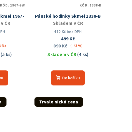
KÓD:
1967-SW
KÓD:
1338-B
Skmei 1967-
Pánské hodinky Skmei 1338-B
 v ČR
Skladem v ČR
DPH
412 Kč bez DPH
499 Kč
890 Kč
8 %)
(–43 %)
R
(5 ks)
Skladem v ČR
(4 ks)
měrné
Průměrné
nocení
hodnocení
ku
Do košíku
duktu
produktu
je
5,0
z
a
Trvale nízká cena
5
zdiček.
hvězdiček.