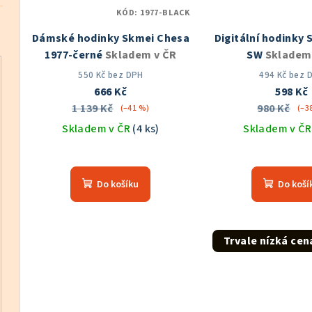
KÓD:
1977-BLACK
Dámské hodinky Skmei Chesa
Digitální hodinky 
1977-černé
Skladem v ČR
SW
Skladem
550 Kč bez DPH
494 Kč bez 
666 Kč
598 Kč
1 139 Kč
980 Kč
(–41 %)
(–3
Skladem v ČR
(4 ks)
Skladem v Č
Průměrné
Prů
hodnocení
hod
Do košíku
Do koší
produktu
pro
je
je
5,0
5,0
z
z
Trvale nízká cen
5
5
hvězdiček.
hvě