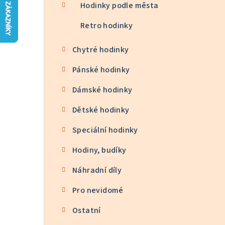
n
Hodinky podle města
n
Retro hodinky
í
Chytré hodinky
p
Pánské hodinky
a
Dámské hodinky
n
Dětské hodinky
e
Speciální hodinky
l
Hodiny, budíky
Náhradní díly
Pro nevidomé
Ostatní