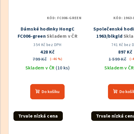
KÓD:
FC006-GREEN
KÓD:
1963
Dámské hodinky HongC
Společenské hod
FC006-green
Skladem v ČR
1963/blkgld
Skla
354 Kč bez DPH
741 Kč bez 
428 Kč
897 Kč
799 Kč
1 599 Kč
(–46 %)
(–
Skladem v ČR
(10 ks)
Skladem v Č
Prů
hod
Do košíku
Do koší
pro
je
5,0
z
Trvale nízká cena
Trvale nízká cen
5
hvě