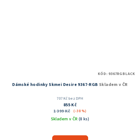
KÓD:
9367RGBLACK
Dámské hodinky Skmei Desire 9367-RGB
Skladem v ČR
707 Kč bez DPH
855 Kč
1 399 Kč
(–38 %)
Skladem v ČR
(8 ks)
Průměrné
hodnocení