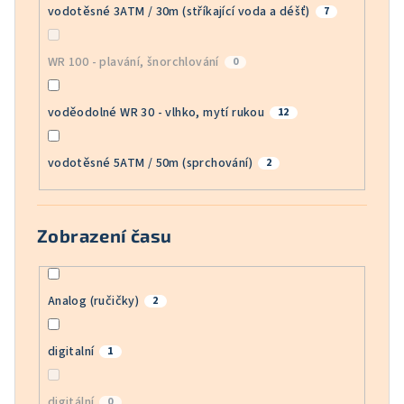
vodotěsné 3ATM / 30m (stříkající voda a déšť)
7
WR 100 - plavání, šnorchlování
0
voděodolné WR 30 - vlhko, mytí rukou
12
vodotěsné 5ATM / 50m (sprchování)
2
Zobrazení času
Analog (ručičky)
2
digitalní
1
digitální
0