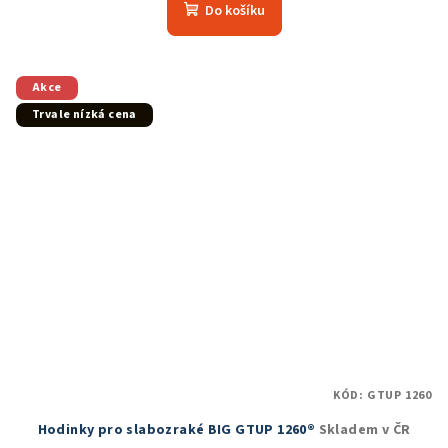
produktu
Do košíku
je
5,0
z
5
Akce
hvězdiček.
Trvale nízká cena
KÓD:
GTUP 1260
Hodinky pro slabozraké BIG GTUP 1260®
Skladem v ČR