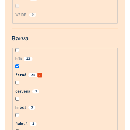
WEIDE
0
Barva
bílá
13
černá
23
červená
3
hnědá
3
fialová
1