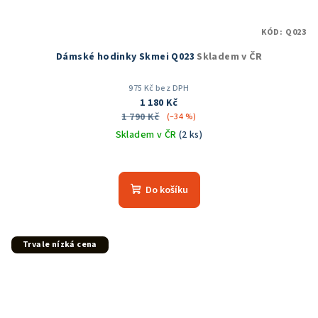
KÓD:
Q023
Dámské hodinky Skmei Q023
Skladem v ČR
975 Kč bez DPH
1 180 Kč
1 790 Kč
(–34 %)
Skladem v ČR
(2 ks)
Průměrné
hodnocení
produktu
Do košíku
je
5,0
z
5
Trvale nízká cena
hvězdiček.