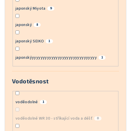
japonský Miyota
9
japonský
8
japonský SEIKO
1
japonskýyyyyyyyyyyyyyyyyyyyyyyyyyyyyyy
1
Vodotěsnost
voděodolné
1
voděodolné WR 30 - stříkající voda a déšť
0