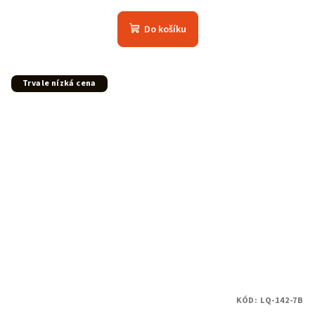
Do košíku
Trvale nízká cena
KÓD:
LQ-142-7B