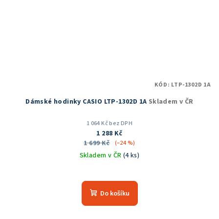
KÓD:
LTP-1302D 1A
Dámské hodinky CASIO LTP-1302D 1A
Skladem v ČR
1 064 Kč bez DPH
1 288 Kč
1 699 Kč
(–24 %)
Skladem v ČR
(4 ks)
Průměrné
hodnocení
produktu
Do košíku
je
5,0