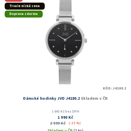
hvězdiček.
Trvale nízká cena
Doprava zdarma
KÓD:
J4180.2
Dámské hodinky JVD J4180.2
Skladem v ČR
1 645 Kč bez DPH
1 990 Kč
2 999 Kč
(–33 %)
Skladem v ČR
(2 ks)