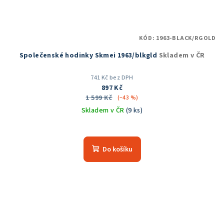
KÓD:
1963-BLACK/RGOLD
Společenské hodinky Skmei 1963/blkgld
Skladem v ČR
741 Kč bez DPH
897 Kč
1 599 Kč
(–43 %)
Skladem v ČR
(9 ks)
Průměrné
hodnocení
produktu
Do košíku
je
5,0
z
5
hvězdiček.