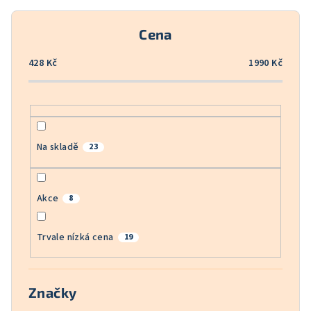
r
o
Cena
d
u
428
Kč
1990
Kč
k
t
ů
Na skladě
23
Akce
8
Trvale nízká cena
19
Značky