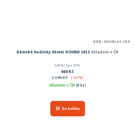
KÓD:
1811BLAC-LEA
Dámské hodinky Skmei ROUND 1811
Skladem v ČR
569 Kč bez DPH
688 Kč
1 190 Kč
(–42 %)
Skladem v ČR
(6 ks)
Průměrné
hodnocení
produktu
Do košíku
je
5,0
z
5