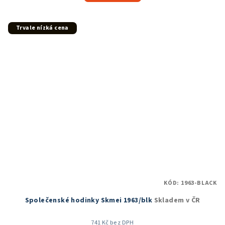
5,0
z
5
Trvale nízká cena
hvězdiček.
KÓD:
1963-BLACK
Společenské hodinky Skmei 1963/blk
Skladem v ČR
741 Kč bez DPH