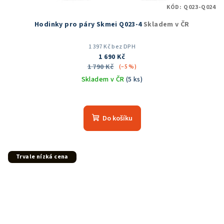
KÓD:
Q023-Q024
Hodinky pro páry Skmei Q023-4
Skladem v ČR
1 397 Kč bez DPH
1 690 Kč
1 790 Kč
(–5 %)
Skladem v ČR
(5 ks)
Průměrné
hodnocení
produktu
Do košíku
je
5,0
z
5
Trvale nízká cena
hvězdiček.