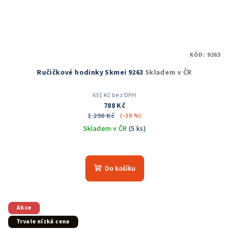
KÓD:
9263
Ručičkové hodinky Skmei 9263
Skladem v ČR
651 Kč bez DPH
788 Kč
1 290 Kč
(–38 %)
Skladem v ČR
(5 ks)
Průměrné
hodnocení
produktu
Do košíku
je
5,0
z
5
Akce
hvězdiček.
Trvale nízká cena