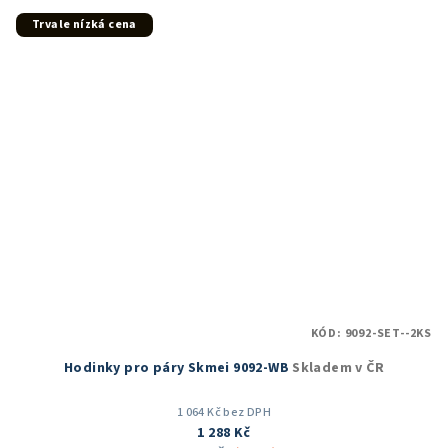
z
5
Trvale nízká cena
hvězdiček.
KÓD:
9092-SET--2KS
Hodinky pro páry Skmei 9092-WB
Skladem v ČR
1 064 Kč bez DPH
1 288 Kč