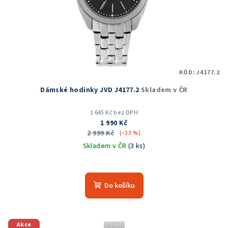
o
d
u
k
t
KÓD:
J4177.2
ů
Dámské hodinky JVD J4177.2
Skladem v ČR
1 645 Kč bez DPH
1 990 Kč
2 999 Kč
(–33 %)
Skladem v ČR
(3 ks)
Průměrné
hodnocení
produktu
Do košíku
je
5,0
z
5
Akce