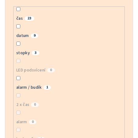
čas
23
datum
9
stopky
3
LED podsvícení
0
alarm / budík
1
2 x čas
0
alarm
0