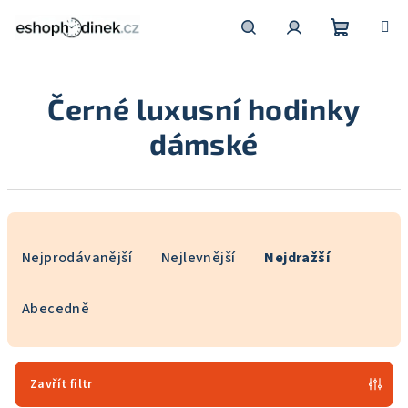
Přejít
na
obsah
Nákupní
Hledat
Přihlášení
Černé luxusní hodinky
košík
dámské
Ř
a
Nejprodávanější
Nejlevnější
Nejdražší
z
e
Abecedně
n
í
p
Zavřít filtr