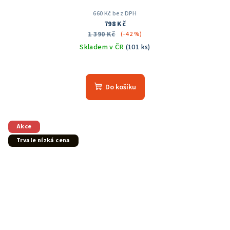
660 Kč bez DPH
798 Kč
1 390 Kč
(–42 %)
Skladem v ČR
(101 ks)
Průměrné
hodnocení
produktu
Do košíku
je
4,8
z
5
Akce
hvězdiček.
Trvale nízká cena