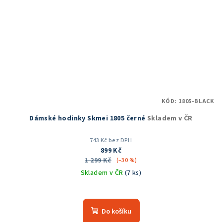
KÓD:
1805-BLACK
Dámské hodinky Skmei 1805 černé
Skladem v ČR
743 Kč bez DPH
899 Kč
1 299 Kč
(–30 %)
Skladem v ČR
(7 ks)
Průměrné
hodnocení
produktu
Do košíku
je