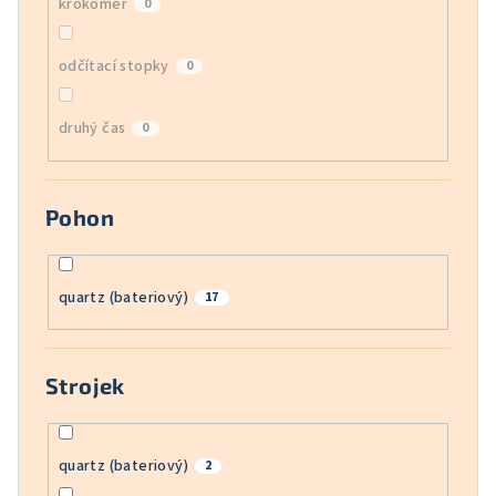
krokoměr
0
odčítací stopky
0
druhý čas
0
Pohon
quartz (bateriový)
17
Strojek
quartz (bateriový)
2