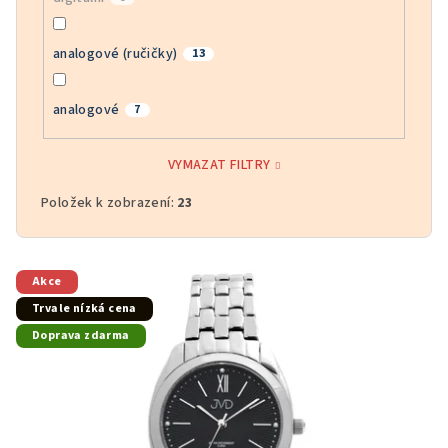
analogové (ručičky)
13
analogové
7
VYMAZAT FILTRY
Položek k zobrazení:
23
V
Akce
ý
Trvale nízká cena
p
Doprava zdarma
i
s
p
r