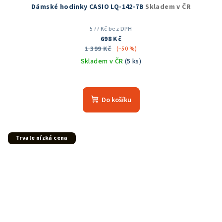
Dámské hodinky CASIO LQ-142-7B
Skladem v ČR
577 Kč bez DPH
698 Kč
1 399 Kč
(–50 %)
Skladem v ČR
(5 ks)
Průměrné
hodnocení
produktu
Do košíku
je
5,0
z
5
Trvale nízká cena
hvězdiček.