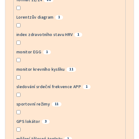
Lorentzův diagram
1
index zdravotního stavu HRV
1
monitor EGG
1
monitor krevního kyslíku
11
sledování srdeční frekvence APP
1
sportovní režimy
11
GPS lokátor
3
měření tělesné teploty
1