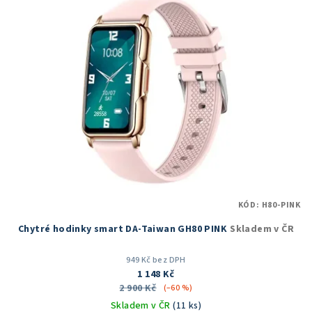
p
i
s
p
r
o
d
u
k
t
KÓD:
H80-PINK
ů
Chytré hodinky smart DA-Taiwan GH80 PINK
Skladem v ČR
949 Kč bez DPH
1 148 Kč
2 900 Kč
(–60 %)
Skladem v ČR
(11 ks)