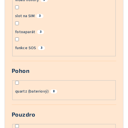
slot na SIM
3
fotoaparát
3
funkce SOS
3
Pohon
quartz (bateriový)
8
Pouzdro