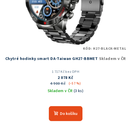
KÓD:
H27-BLACK-METAL
Chytré hodinky smart DA-Taiwan GH27-BBMET
Skladem v ČR
1 717 Kč bez DPH
2 078 Kč
4 900 Kč
(–57 %)
Skladem v ČR
(3 ks)
Průměrné
hodnocení
produktu
Do košíku
je
5,0
z