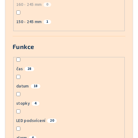
160 - 245 mm
0
150 - 245 mm
1
Funkce
čas
28
datum
18
stopky
4
LED podsvícení
20
alarm
4