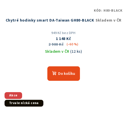
KÓD:
H80-BLACK
Chytré hodinky smart DA-Taiwan GH80-BLACK
Skladem v ČR
949 Kč bez DPH
1 148 Kč
2 900 Kč
(–60 %)
Skladem v ČR
(12 ks)
Průměrné
hodnocení
produktu
Do košíku
je
5,0
z
5
Akce
hvězdiček.
Trvale nízká cena