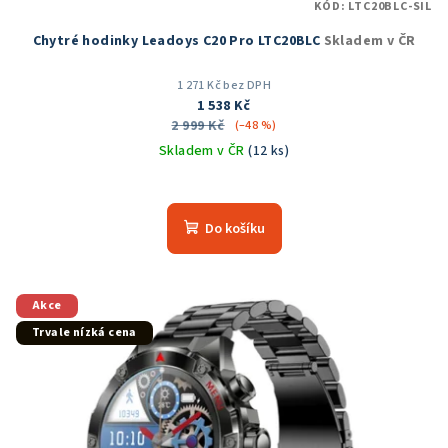
KÓD:
LTC20BLC-SIL
Chytré hodinky Leadoys C20 Pro LTC20BLC
Skladem v ČR
1 271 Kč bez DPH
1 538 Kč
2 999 Kč
(–48 %)
Skladem v ČR
(12 ks)
Průměrné
hodnocení
produktu
Do košíku
je
5,0
z
5
Akce
hvězdiček.
Trvale nízká cena