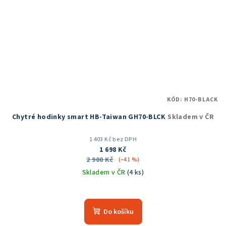
KÓD:
H70-BLACK
Chytré hodinky smart HB-Taiwan GH70-BLCK
Skladem v ČR
1 403 Kč bez DPH
1 698 Kč
2 900 Kč
(–41 %)
Skladem v ČR
(4 ks)
Průměrné
hodnocení
produktu
Do košíku
je