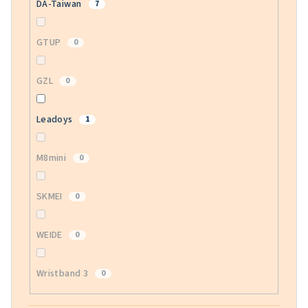
DA-Taiwan
7
GTUP
0
GZL
0
Leadoys
1
M8mini
0
SKMEI
0
WEIDE
0
Wristband 3
0