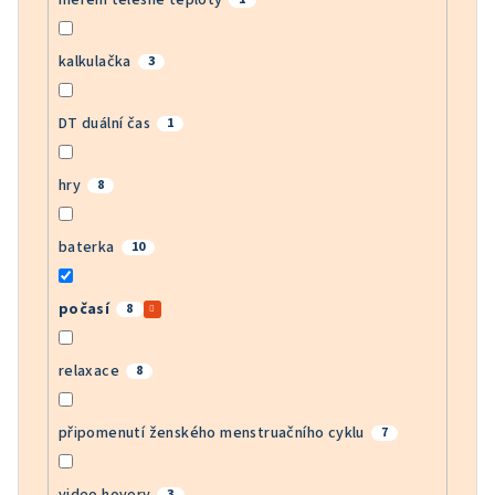
kalkulačka
3
DT duální čas
1
hry
8
baterka
10
počasí
8
relaxace
8
připomenutí ženského menstruačního cyklu
7
video hovory
3