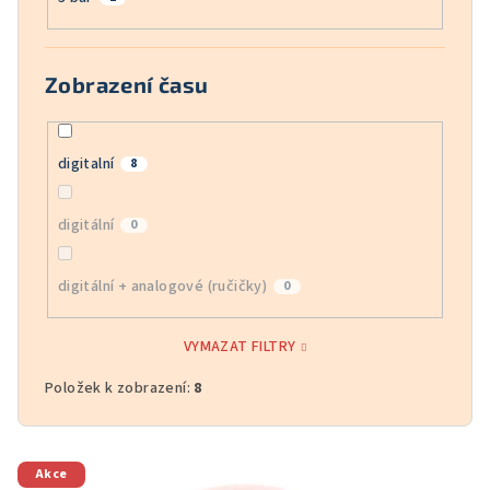
Zobrazení času
digitalní
8
digitální
0
digitální + analogové (ručičky)
0
VYMAZAT FILTRY
Položek k zobrazení:
8
V
Akce
ý