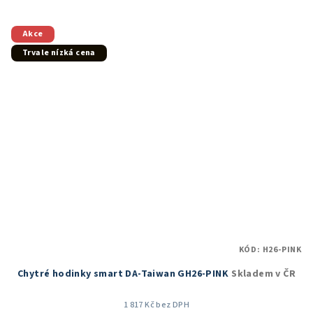
5,0
z
5
Akce
hvězdiček.
Trvale nízká cena
KÓD:
H26-PINK
Chytré hodinky smart DA-Taiwan GH26-PINK
Skladem v ČR
1 817 Kč bez DPH