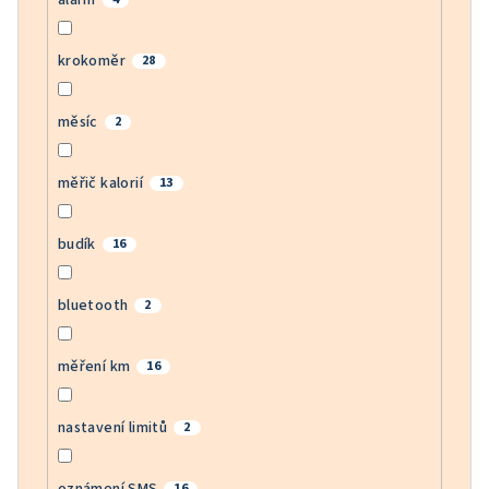
krokoměr
28
měsíc
2
měřič kalorií
13
budík
16
bluetooth
2
měření km
16
nastavení limitů
2
oznámení SMS
16