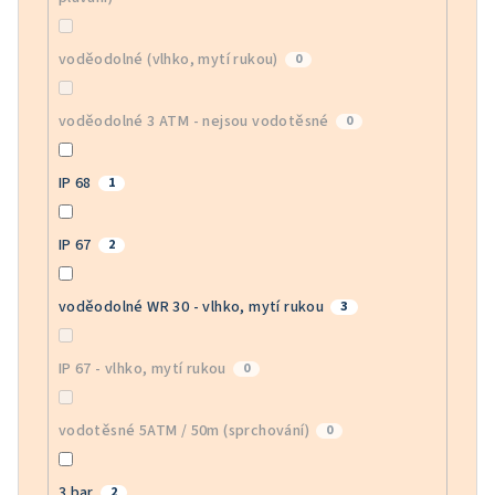
voděodolné (vlhko, mytí rukou)
0
voděodolné 3 ATM - nejsou vodotěsné
0
IP 68
1
IP 67
2
voděodolné WR 30 - vlhko, mytí rukou
3
IP 67 - vlhko, mytí rukou
0
vodotěsné 5ATM / 50m (sprchování)
0
3 bar
2