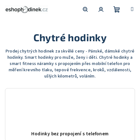
Přejít
na
obsah
Nákupní
Hledat
Přihlášení
Chytré hodinky
košík
Prodej chytrých hodinek za skvělé ceny - Pánské, dámské chytré
hodinky. Smart hodinky pro muže, ženy i děti. Chytré hodinky a
smart fitness náramky s propojením přes mobilní telefon pro
měření krevního tlaku, tepové frekvence, kroků, vzdálenosti,
ušlých kilometrů, voláním.
Hodinky bez propojení s telefonem