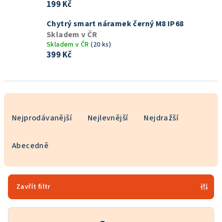
199 Kč
Chytrý smart náramek černý M8 IP68
Skladem v ČR
Skladem v ČR
(20 ks)
399 Kč
Ř
a
Nejprodávanější
Nejlevnější
Nejdražší
z
e
Abecedně
n
í
p
Zavřít filtr
r
o