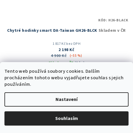
KÓD:
H26-BLACK
Chytré hodinky smart DA-Taiwan GH26-BLCK
Skladem v ČR
1 817 Kč bez DPH
2 198 Kč
4 900 Kč
(–55 %)
Skladem v ČR
(2 ks)
Tento web používá soubory cookies. Dalším
Průměrné
procházením tohoto webu vyjadřujete souhlas s jejich
hodnocení
používáním.
produktu
Do košíku
je
5,0
Nastavení
z
5
8
položek celkem
O
hvězdiček.
v
Souhlasím
Chytré hodinky (smart hodinky) jsou speciální typ hodinek, které
l
jsou navrženy tak, aby byly schopny připojení k chytrému telefonu
á