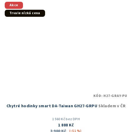
5
Akce
hvězdiček.
Trvale nízká cena
KÓD:
H27-GRAY-PU
Chytré hodinky smart DA-Taiwan GH27-GRPU
Skladem v ČR
1 560 Kč bez DPH
1 888 Kč
3 900 Kč
(–51 %)