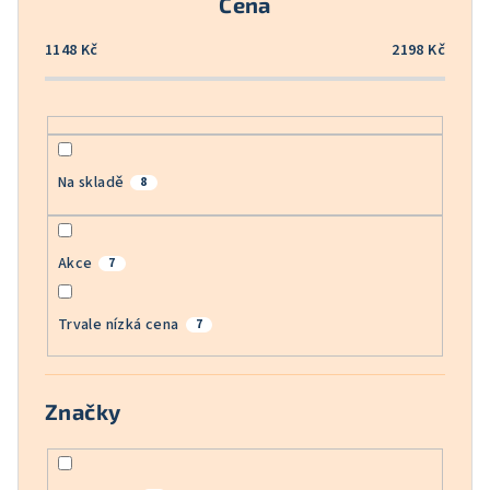
Cena
d
u
1148
Kč
2198
Kč
k
t
ů
Na skladě
8
Akce
7
Trvale nízká cena
7
Značky