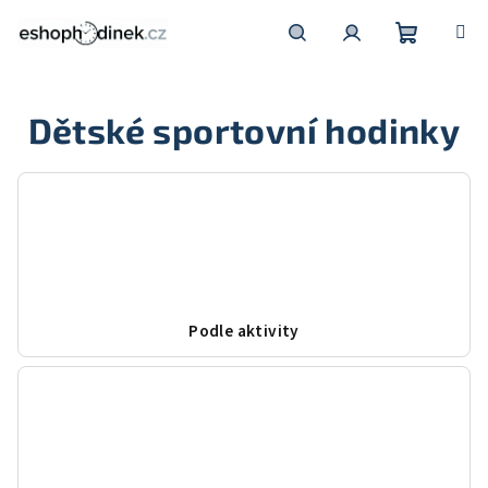
Přejít
na
obsah
Nákupní
Hledat
Přihlášení
Dětské sportovní hodinky
košík
Podle aktivity