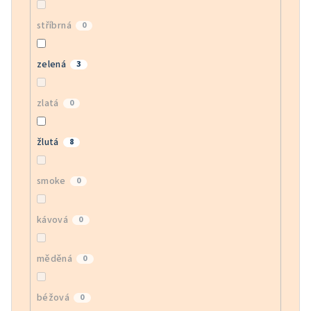
stříbrná
0
zelená
3
zlatá
0
žlutá
8
smoke
0
kávová
0
měděná
0
béžová
0