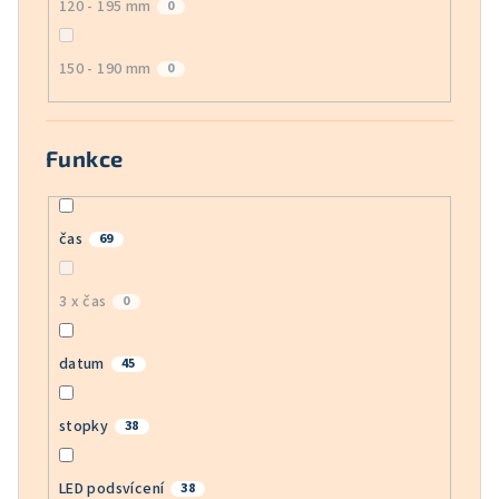
120 - 195 mm
0
150 - 190 mm
0
Funkce
čas
69
3 x čas
0
datum
45
stopky
38
LED podsvícení
38