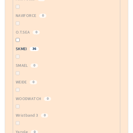
NAVIFORCE
0
O.T.SEA
0
SKMEI
36
SMAEL
0
WEIDE
0
WOODWATCH
0
Wristband 3
0
Yazole
0