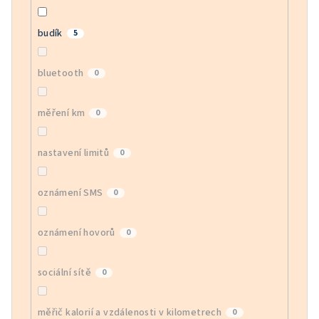
budík
5
bluetooth
0
měření km
0
nastavení limitů
0
oznámení SMS
0
oznámení hovorů
0
sociální sítě
0
měřič kalorií a vzdálenosti v kilometrech
0