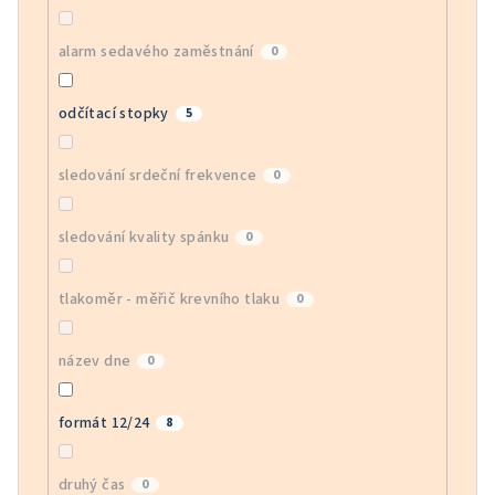
alarm sedavého zaměstnání
0
odčítací stopky
5
sledování srdeční frekvence
0
sledování kvality spánku
0
tlakoměr - měřič krevního tlaku
0
název dne
0
formát 12/24
8
druhý čas
0