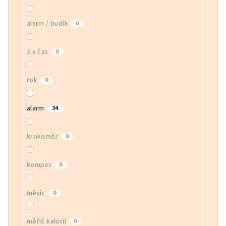
alarm / budík
0
2 x čas
0
rok
0
alarm
34
krokoměr
0
kompas
0
měsíc
0
měřič kalorií
0