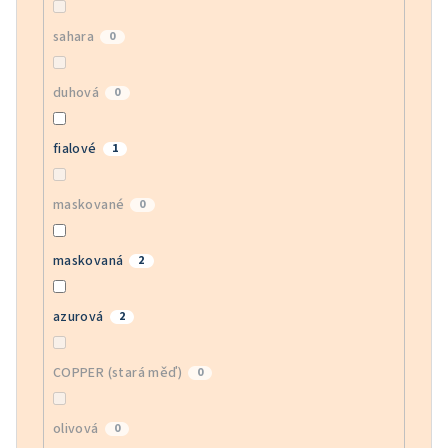
sahara
0
duhová
0
fialové
1
maskované
0
maskovaná
2
azurová
2
COPPER (stará měď)
0
olivová
0