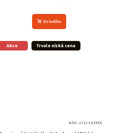
Do košíku
Akce
Trvale nízká cena
KÓD:
1711-COFFEE