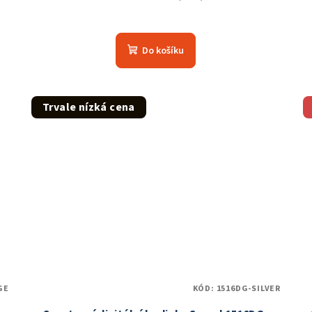
Do košíku
Trvale nízká cena
GE
KÓD:
1516DG-SILVER