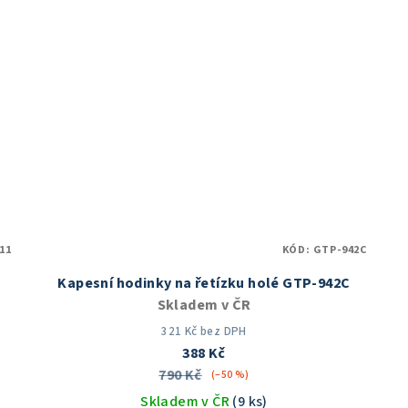
z
5
hvězdiček.
11
KÓD:
GTP-942C
Kapesní hodinky na řetízku holé GTP-942C
Skladem v ČR
321 Kč bez DPH
388 Kč
790 Kč
(–50 %)
Skladem v ČR
(9 ks)