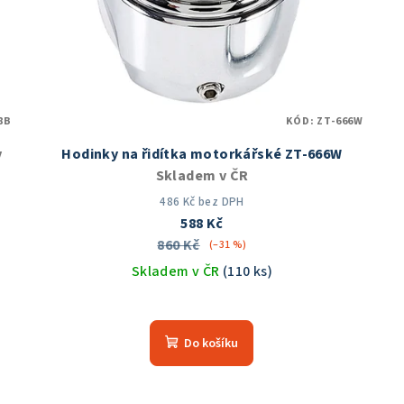
8B
KÓD:
ZT-666W
v
Hodinky na řidítka motorkářské ZT-666W
Skladem v ČR
486 Kč bez DPH
588 Kč
860 Kč
(–31 %)
Skladem v ČR
(110 ks)
Průměrné
hodnocení
Do košíku
produktu
je
5,0