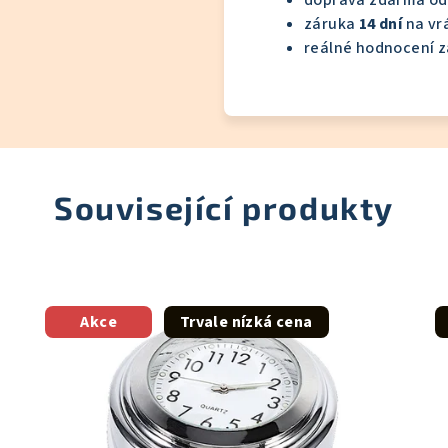
doprava zdarma od
záruka
14 dní
na vr
reálné hodnocení z
Související produkty
Akce
Trvale nízká cena