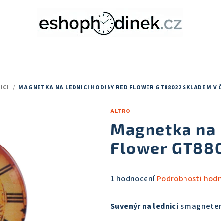
ICI
/
MAGNETKA NA LEDNICI HODINY RED FLOWER GT88022
SKLADEM V 
ALTRO
Magnetka na 
Flower GT88
Průměrné
1 hodnocení
Podrobnosti hod
hodnocení
produktu
Suvenýr na lednici
s magnete
je