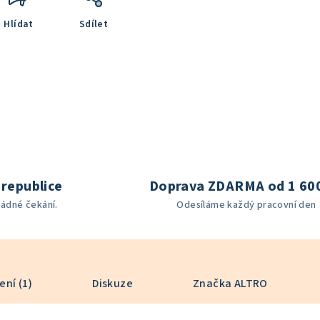
Hlídat
Sdílet
republice
Doprava ZDARMA od 1 60
žádné čekání.
Odesíláme každý pracovní den
ní (1)
Diskuze
Značka
ALTRO