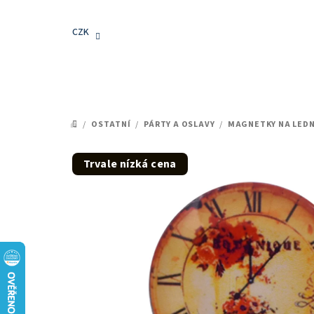
Přejít
na
CZK
obsah
/
OSTATNÍ
/
PÁRTY A OSLAVY
/
MAGNETKY NA LEDN
DOMŮ
Trvale nízká cena