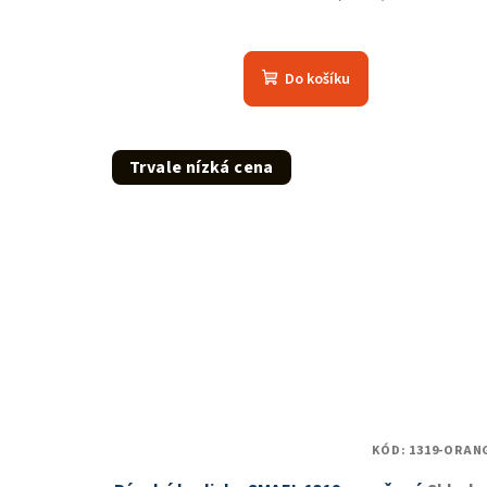
Průměrné
hodnocení
Do košíku
produktu
je
5,0
z
Trvale nízká cena
5
hvězdiček.
KÓD:
1319-ORAN