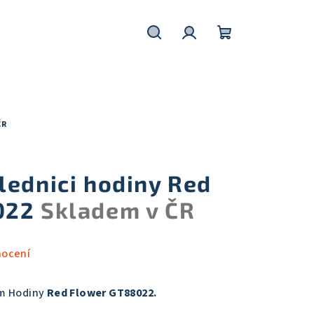
Hledat
Přihlášení
Nákupní
košík
ČR
lednici hodiny Red
022
Skladem v ČR
nocení
m Hodiny
Red Flower GT88022
.