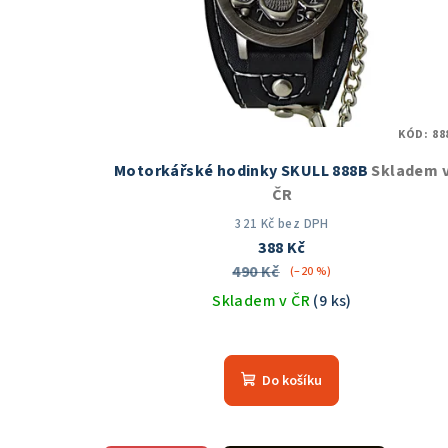
KÓD:
88
Motorkářské hodinky SKULL 888B
Skladem 
ČR
321 Kč bez DPH
388 Kč
490 Kč
(–20 %)
Skladem v ČR
(9 ks)
Průměrné
hodnocení
Do košíku
produktu
je
5,0