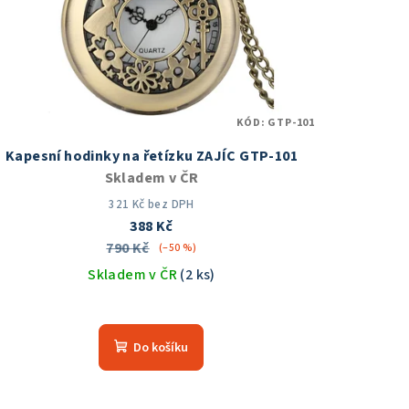
KÓD:
GTP-101
Kapesní hodinky na řetízku ZAJÍC GTP-101
Skladem v ČR
321 Kč bez DPH
388 Kč
790 Kč
(–50 %)
Skladem v ČR
(2 ks)
Průměrné
hodnocení
Do košíku
produktu
je
5,0