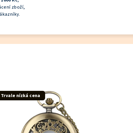
1600 Kč
,
ácení zboží,
ákazníky.
Trvale nízká cena