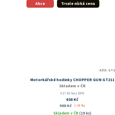
z
Akce
Trvale nízká cena
5
hvězdiček.
KÓD:
GT2
Motorkářské hodinky CHOPPER GUN GT211
Skladem v ČR
527 Kč bez DPH
638 Kč
988 Kč
(–35 %)
Skladem v ČR
(19 ks)