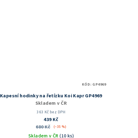
z
5
hvězdiček.
KÓD:
GP4969
Kapesní hodinky na řetízku Koi Kapr GP4969
Skladem v ČR
363 Kč bez DPH
439 Kč
680 Kč
(–35 %)
Skladem v ČR
(10 ks)