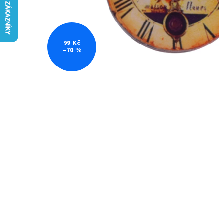
99 Kč
–70 %