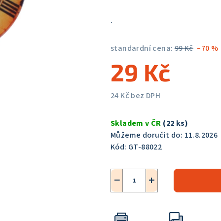
5,0
z
.
5
hvězdiček.
standardní cena:
99 Kč
–70 %
29 Kč
24 Kč bez DPH
Měrná
cena:
Skladem v ČR
(22 ks)
Můžeme doručit do:
11.8.2026
Kód:
GT-88022
−
+