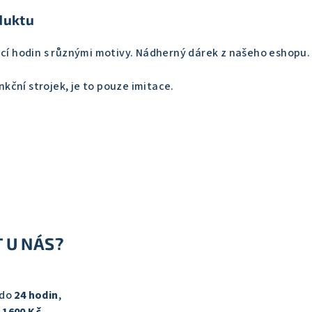
duktu
ací hodin s různými motivy. Nádherný dárek z našeho eshopu.
ční strojek, je to pouze imitace.
 U NÁS?
 do
24 hodin
,