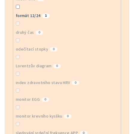
formát 12/24
1
druhý čas
0
odečítací stopky
0
Lorentzův diagram
0
index zdravotního stavu HRV
0
monitor EGG
0
monitor krevního kyslíku
0
sledování srdeční frekvence APP
0