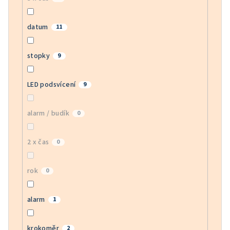
datum
11
stopky
9
LED podsvícení
9
alarm / budík
0
2 x čas
0
rok
0
alarm
1
krokoměr
2