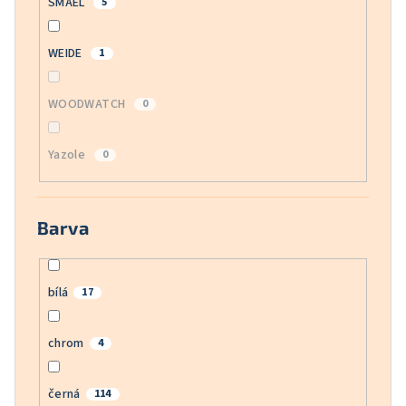
SMAEL
5
WEIDE
1
WOODWATCH
0
Yazole
0
Barva
bílá
17
chrom
4
černá
114