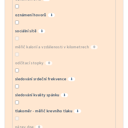
oznámení hovorů
1
sociální sítě
1
měřič kalorií a vzdálenosti v kilometrech
0
odčítací stopky
0
sledování srdeční frekvence
1
sledování kvality spánku
1
tlakoměr - měřič krevního tlaku
1
název dne
0