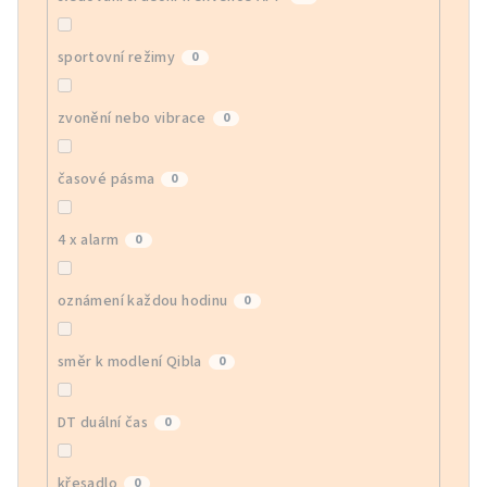
sportovní režimy
0
zvonění nebo vibrace
0
časové pásma
0
4 x alarm
0
oznámení každou hodinu
0
směr k modlení Qibla
0
DT duální čas
0
křesadlo
0