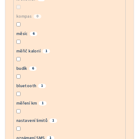
kompas
0
měsíc
6
měřič kalorií
1
budík
6
bluetooth
1
měření km
1
nastavení limitů
1
oznámení SMS
1