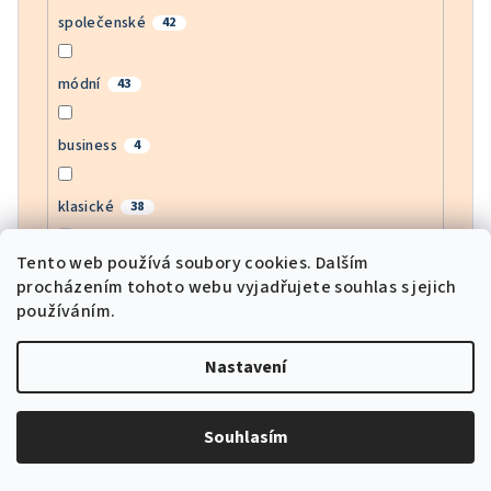
společenské
42
módní
43
business
4
klasické
38
Tento web používá soubory cookies. Dalším
bussines
0
procházením tohoto webu vyjadřujete souhlas s jejich
používáním.
moderní
45
Nastavení
army
0
Souhlasím
motorkářské
0