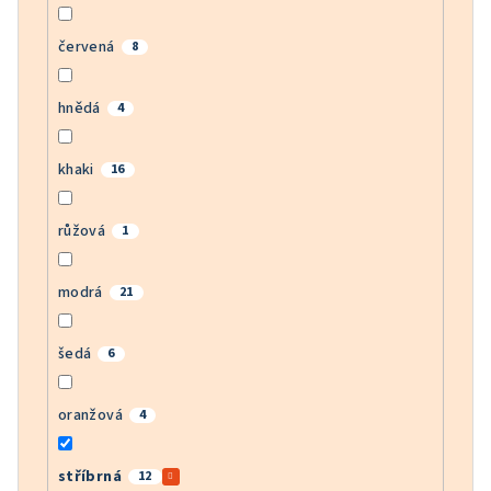
červená
8
hnědá
4
khaki
16
růžová
1
modrá
21
šedá
6
oranžová
4
stříbrná
12