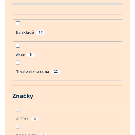
k
t
ů
Na skladě
12
Akce
5
Trvale nízká cena
12
Značky
ALTRO
0