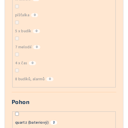
píšťalka
0
5 x budík
0
7 melodií
0
4 x čas
0
8 budíků, alarmů
0
Pohon
quartz (bateriový)
2