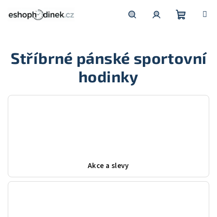
Přejít
na
obsah
Nákupní
Hledat
Přihlášení
Stříbrné pánské sportovní
košík
hodinky
Akce a slevy