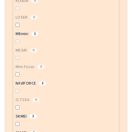
Kizashi
0
LOSER
0
M8mini
1
MEGIR
0
Mini Focus
0
NAVIFORCE
2
O.T.SEA
0
SKMEI
1