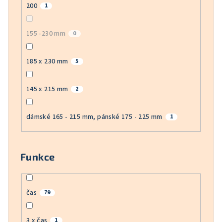
200
1
155 -230 mm
0
185 x 230 mm
5
145 x 215 mm
2
dámské 165 - 215 mm, pánské 175 - 225 mm
1
Funkce
čas
79
3 x čas
1