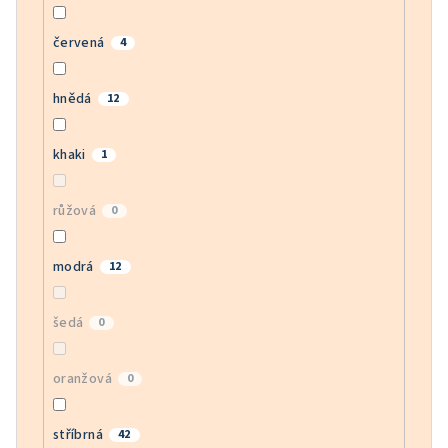
červená
4
hnědá
12
khaki
1
růžová
0
modrá
12
šedá
0
oranžová
0
stříbrná
42