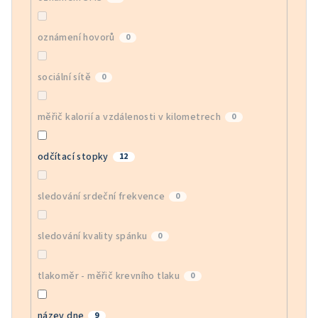
oznámení hovorů
0
sociální sítě
0
měřič kalorií a vzdálenosti v kilometrech
0
odčítací stopky
12
sledování srdeční frekvence
0
sledování kvality spánku
0
tlakoměr - měřič krevního tlaku
0
název dne
9