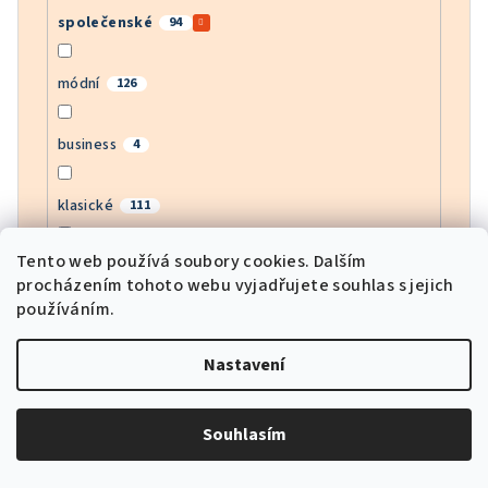
společenské
94
módní
126
business
4
klasické
111
Tento web používá soubory cookies. Dalším
bussines
4
procházením tohoto webu vyjadřujete souhlas s jejich
používáním.
moderní
142
Nastavení
army
1
Souhlasím
motorkářské
3