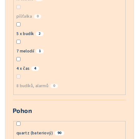
píšťalka
0
5 x budík
2
7 melodií
1
4 x čas
4
8 budíků, alarmů
0
Pohon
quartz (bateriový)
90