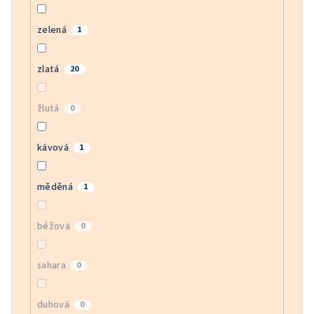
zelená
1
zlatá
20
žlutá
0
kávová
1
měděná
1
béžová
0
sahara
0
duhová
0