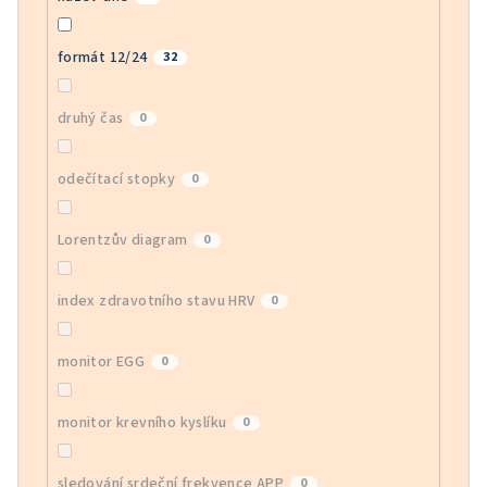
formát 12/24
32
druhý čas
0
odečítací stopky
0
Lorentzův diagram
0
index zdravotního stavu HRV
0
monitor EGG
0
monitor krevního kyslíku
0
sledování srdeční frekvence APP
0