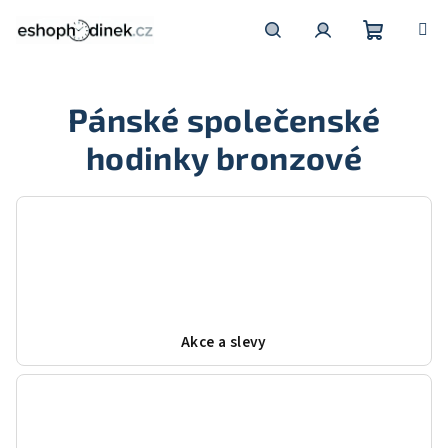
Přejít
na
obsah
Nákupní
Hledat
Přihlášení
Pánské společenské
košík
hodinky bronzové
Akce a slevy