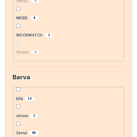
SMAEL
0
WEIDE
8
WOODWATCH
1
Yazole
0
Barva
bílá
13
chrom
2
černá
49