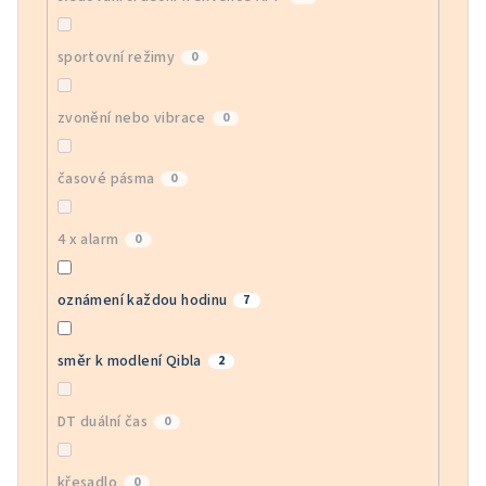
sportovní režimy
0
zvonění nebo vibrace
0
časové pásma
0
4 x alarm
0
oznámení každou hodinu
7
směr k modlení Qibla
2
DT duální čas
0
křesadlo
0