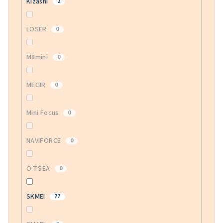
Kizashi
2
LOSER
0
M8mini
0
MEGIR
0
Mini Focus
0
NAVIFORCE
0
O.T.SEA
0
SKMEI
77