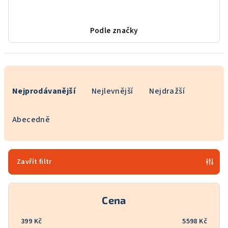
Podle značky
Ř
a
Nejprodávanější
Nejlevnější
Nejdražší
z
e
Abecedně
n
í
p
Zavřít filtr
r
o
Cena
d
u
399
Kč
5598
Kč