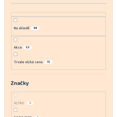
k
t
ů
Na skladě
94
Akce
53
Trvale nízká cena
75
Značky
ALTRO
0