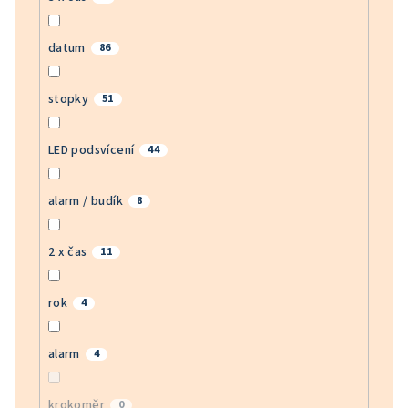
datum
86
stopky
51
LED podsvícení
44
alarm / budík
8
2 x čas
11
rok
4
alarm
4
krokoměr
0