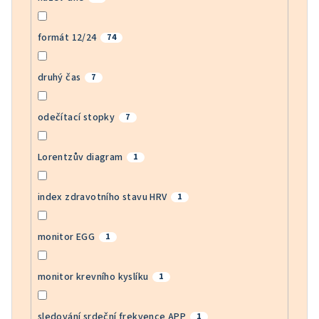
formát 12/24
74
druhý čas
7
odečítací stopky
7
Lorentzův diagram
1
index zdravotního stavu HRV
1
monitor EGG
1
monitor krevního kyslíku
1
sledování srdeční frekvence APP
1