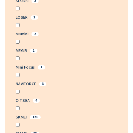
Kizashi
2
LOSER
1
M8mini
2
MEGIR
1
Mini Focus
1
NAVIFORCE
3
O.T.SEA
4
SKMEI
126