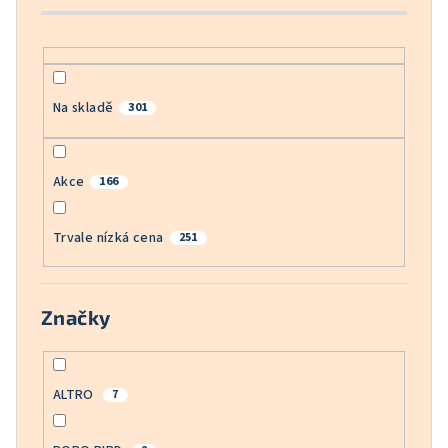
k
t
ů
Na skladě
301
Akce
166
Trvale nízká cena
251
Značky
ALTRO
7