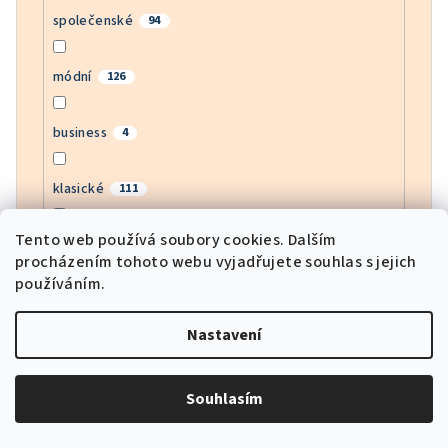
společenské
94
módní
126
business
4
klasické
111
Tento web používá soubory cookies. Dalším
bussines
4
procházením tohoto webu vyjadřujete souhlas s jejich
používáním.
moderní
142
Nastavení
army
1
Souhlasím
motorkářské
3