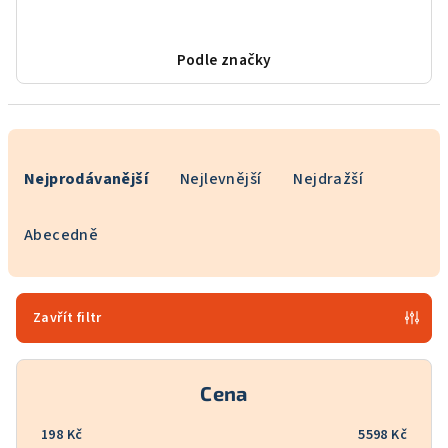
Podle značky
Ř
a
Nejprodávanější
Nejlevnější
Nejdražší
z
e
Abecedně
n
í
p
Zavřít filtr
r
o
Cena
d
u
198
Kč
5598
Kč