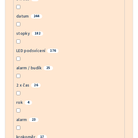
datum
244
stopky
182
LED podsvícení
176
alarm / budík
25
2 x čas
26
rok
4
alarm
23
krokoměr
17