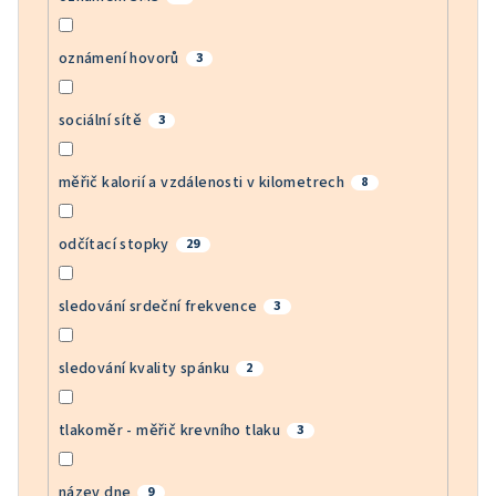
oznámení hovorů
3
sociální sítě
3
měřič kalorií a vzdálenosti v kilometrech
8
odčítací stopky
29
sledování srdeční frekvence
3
sledování kvality spánku
2
tlakoměr - měřič krevního tlaku
3
název dne
9