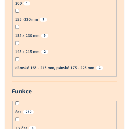
200
1
155 -230 mm
1
185 x 230 mm
5
145 x 215 mm
2
dámské 165 - 215 mm, pánské 175 - 225 mm
1
Funkce
čas
270
3 x čas
5