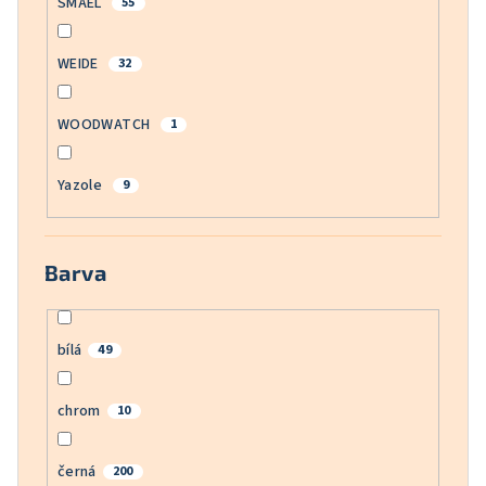
SMAEL
55
WEIDE
32
WOODWATCH
1
Yazole
9
Barva
bílá
49
chrom
10
černá
200