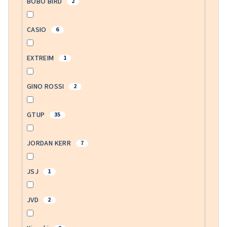
BOBO BIRD
2
CASIO
6
EXTREIM
1
GINO ROSSI
2
GTUP
35
JORDAN KERR
7
JSJ
1
JVD
2