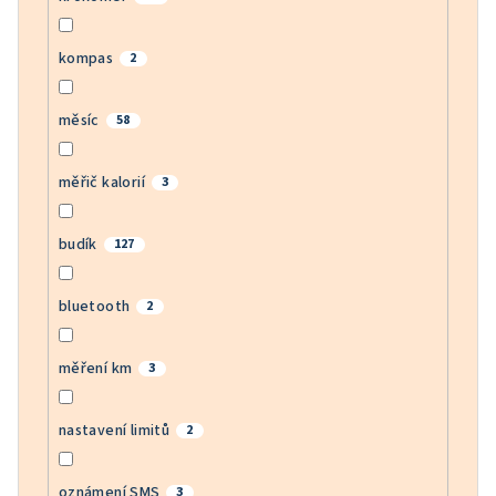
kompas
2
měsíc
58
měřič kalorií
3
budík
127
bluetooth
2
měření km
3
nastavení limitů
2
oznámení SMS
3