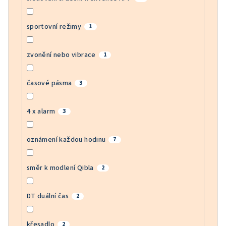
sportovní režimy
1
zvonění nebo vibrace
1
časové pásma
3
4 x alarm
3
oznámení každou hodinu
7
směr k modlení Qibla
2
DT duální čas
2
křesadlo
2