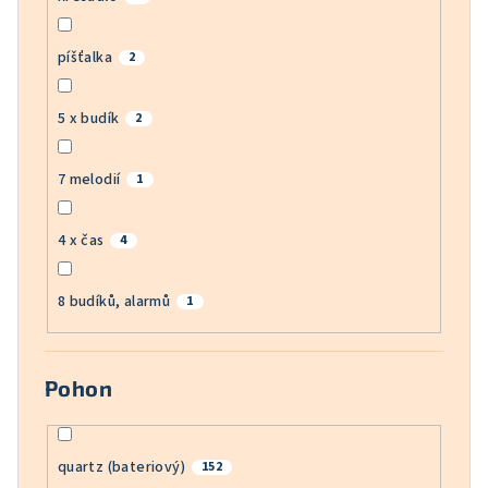
píšťalka
2
5 x budík
2
7 melodií
1
4 x čas
4
8 budíků, alarmů
1
Pohon
quartz (bateriový)
152