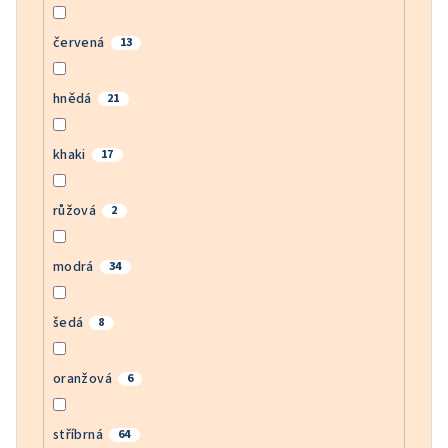
červená
13
hnědá
21
khaki
17
růžová
2
modrá
34
šedá
8
oranžová
6
stříbrná
64