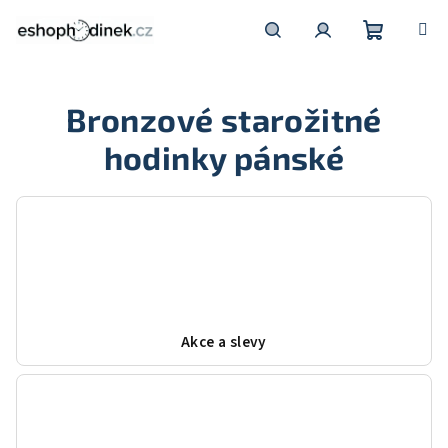
Přejít
na
obsah
Nákupní
Hledat
Přihlášení
Bronzové starožitné
košík
hodinky pánské
Akce a slevy