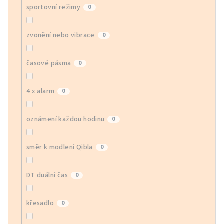
sportovní režimy
0
zvonění nebo vibrace
0
časové pásma
0
4 x alarm
0
oznámení každou hodinu
0
směr k modlení Qibla
0
DT duální čas
0
křesadlo
0