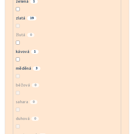
zelená
1
zlatá
19
žlutá
0
kávová
1
měděná
3
béžová
0
sahara
0
duhová
0