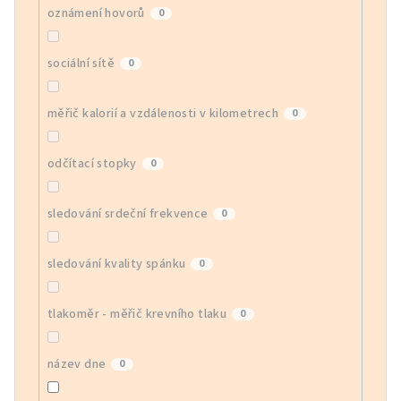
oznámení hovorů
0
sociální sítě
0
měřič kalorií a vzdálenosti v kilometrech
0
odčítací stopky
0
sledování srdeční frekvence
0
sledování kvality spánku
0
tlakoměr - měřič krevního tlaku
0
název dne
0