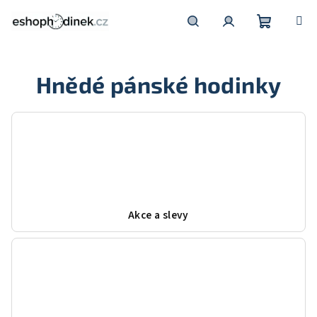
Přejít
na
obsah
Nákupní
Hledat
Přihlášení
Hnědé pánské hodinky
košík
Akce a slevy