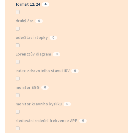
formát 12/24
4
druhý čas
0
odečítací stopky
0
Lorentzův diagram
0
index zdravotního stavu HRV
0
monitor EGG
0
monitor krevního kyslíku
0
sledování srdeční frekvence APP
0