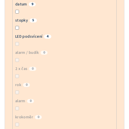
datum
9
stopky
5
LED podsvícení
4
alarm / budík
0
2 x čas
0
rok
0
alarm
0
krokoměr
0