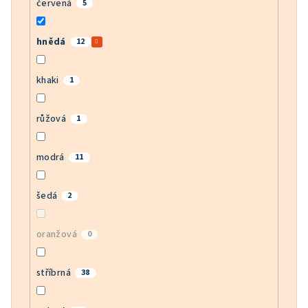
červená
5
hnědá
12
khaki
1
růžová
1
modrá
11
šedá
2
oranžová
0
stříbrná
38