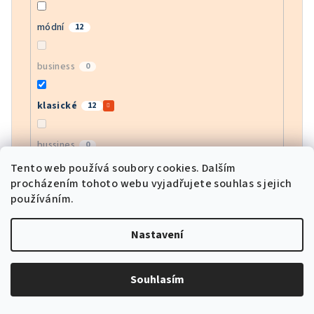
módní
12
business
0
klasické
12
bussines
0
Tento web používá soubory cookies. Dalším
procházením tohoto webu vyjadřujete souhlas s jejich
moderní
13
používáním.
army
0
Nastavení
motorkářské
0
Souhlasím