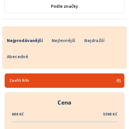
Podle značky
Ř
a
Nejprodávanější
Nejlevnější
Nejdražší
z
e
Abecedně
n
í
p
Zavřít filtr
r
o
Cena
d
u
688
Kč
5598
Kč
k
t