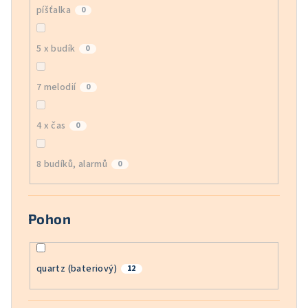
píšťalka
0
5 x budík
0
7 melodií
0
4 x čas
0
8 budíků, alarmů
0
Pohon
quartz (bateriový)
12