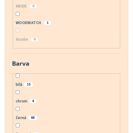
WEIDE
0
WOODWATCH
1
Yazole
0
Barva
bílá
15
chrom
4
černá
68