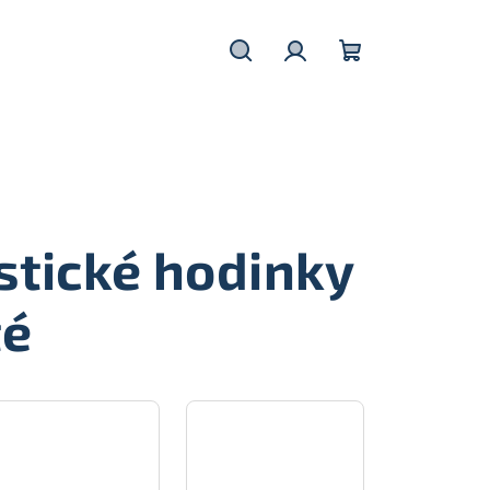
Hledat
Přihlášení
Nákupní
košík
stické hodinky
té