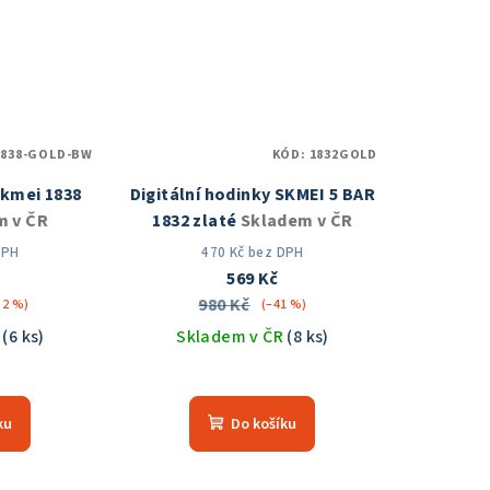
zdiček.
hvězdiček.
1838-GOLD-BW
KÓD:
1832GOLD
kmei 1838
Digitální hodinky SKMEI 5 BAR
m v ČR
1832 zlaté
Skladem v ČR
DPH
470 Kč bez DPH
569 Kč
980 Kč
32 %)
(–41 %)
R
(6 ks)
Skladem v ČR
(8 ks)
měrné
Průměrné
nocení
hodnocení
ku
Do košíku
duktu
produktu
je
5,0