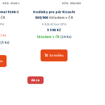
KÓD:
9166-C
KÓD:
900/800
mei 9166-C
Hodinky pro pár Kizashi
 ČR
800/900
Skladem v ČR
DPH
4 626 Kč bez DPH
5 598 Kč
33 %)
Skladem v ČR
(14 ks)
R
(5 ks)
Průměrné
měrné
hodnocení
Do košíku
nocení
produktu
ku
duktu
je
5,0
z
5
Akce
hvězdiček.
zdiček.