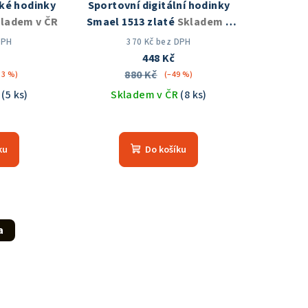
ké hodinky
Sportovní digitální hodinky
ladem v ČR
Smael 1513 zlaté
Skladem v
ČR
DPH
370 Kč bez DPH
448 Kč
880 Kč
33 %)
(–49 %)
R
(5 ks)
Skladem v ČR
(8 ks)
měrné
Průměrné
nocení
hodnocení
ku
Do košíku
duktu
produktu
je
5,0
z
5
a
zdiček.
hvězdiček.