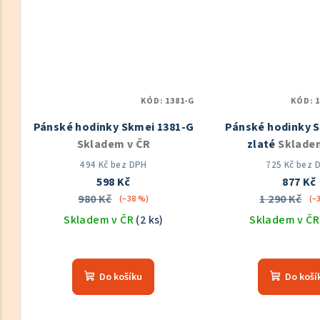
hvězdiček.
hvě
KÓD:
1381-G
KÓD:
Pánské hodinky Skmei 1381-G
Pánské hodinky S
Skladem v ČR
zlaté
Sklade
494 Kč bez DPH
725 Kč bez 
598 Kč
877 Kč
980 Kč
1 290 Kč
(–38 %)
(–
Skladem v ČR
(2 ks)
Skladem v Č
Průměrné
Prů
hodnocení
hod
Do košíku
Do koší
produktu
pro
je
je
5,0
5,0