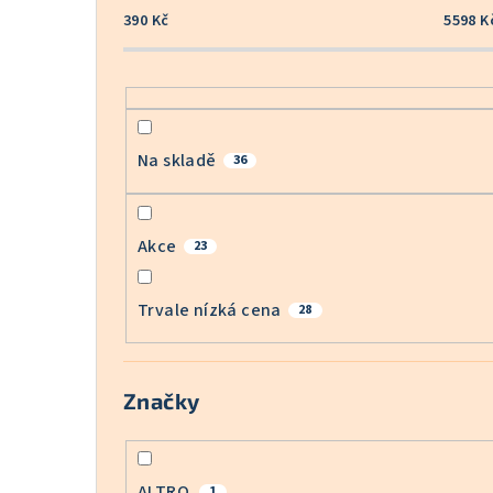
390
Kč
5598
K
Na skladě
36
Akce
23
Trvale nízká cena
28
Značky
ALTRO
1