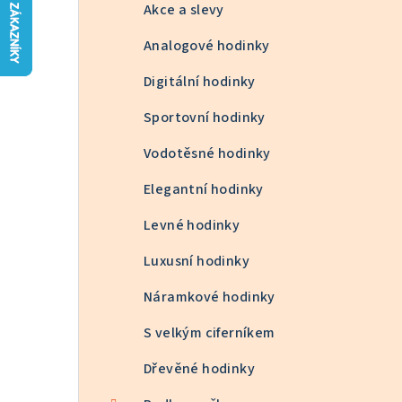
n
Akce a slevy
n
Analogové hodinky
í
Digitální hodinky
p
Sportovní hodinky
a
Vodotěsné hodinky
n
Elegantní hodinky
e
Levné hodinky
l
Luxusní hodinky
Náramkové hodinky
S velkým ciferníkem
Dřevěné hodinky