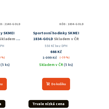
ÓD:
2140-GOLD
KÓD:
1834-GOLD
ky SKMEI
Sportovní hodinky SKMEI
Skladem v
1834-GOLD
Skladem v ČR
DPH
550 Kč bez DPH
666 Kč
1 099 Kč
0 %)
(–39 %)
R
(5 ks)
Skladem v ČR
(5 ks)
měrné
Průměrné
nocení
hodnocení
ku
Do košíku
duktu
produktu
je
5,0
z
a
Trvale nízká cena
5