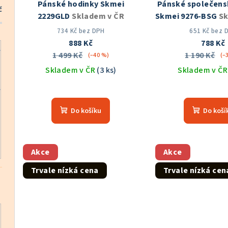
Pánské hodinky Skmei
Pánské společens
r
č
d
2229GLD
Skladem v ČR
Skmei 9276-BSG
Sk
o
u
734 Kč bez DPH
651 Kč bez 
888 Kč
788 Kč
d
k
1 499 Kč
1 190 Kč
(–40 %)
(–
u
Skladem v ČR
(3 ks)
Skladem v Č
t
k
Prů
ů
hod
t
Do košíku
Do koší
pro
ů
je
5,0
z
Akce
Akce
5
Trvale nízká cena
Trvale nízká cen
hvě