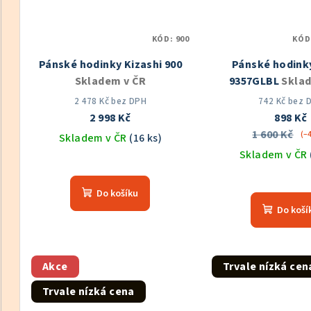
KÓD:
900
KÓD
Pánské hodinky Kizashi 900
Pánské hodink
Skladem v ČR
9357GLBL
Skla
2 478 Kč bez DPH
742 Kč bez 
2 998 Kč
898 Kč
1 600 Kč
(–
Skladem v ČR
(16 ks)
Skladem v ČR
Průměrné
hodnocení
Prů
Do košíku
produktu
hod
Do koší
je
pro
5,0
je
z
5,0
5
z
Akce
Trvale nízká cen
hvězdiček.
5
Trvale nízká cena
hvě