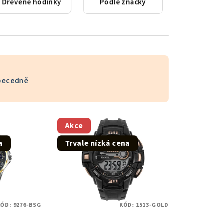
Dřevěné hodinky
Podle značky
becedně
Akce
a
Trvale nízká cena
KÓD:
9276-BSG
KÓD:
1513-GOLD