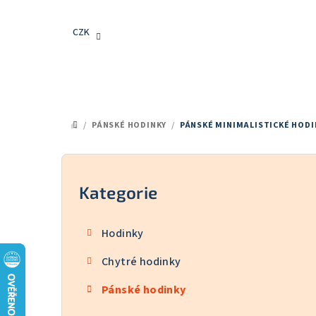
Přejít
na
CZK
obsah
/
PÁNSKÉ HODINKY
/
PÁNSKÉ MINIMALISTICKÉ HODI
DOMŮ
P
o
Kategorie
Přeskočit
kategorie
s
Hodinky
t
Chytré hodinky
r
Pánské hodinky
a