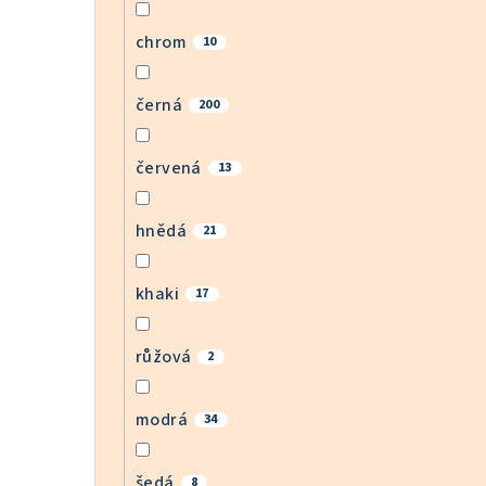
chrom
10
černá
200
červená
13
hnědá
21
khaki
17
růžová
2
modrá
34
šedá
8