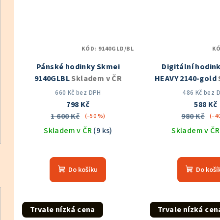
KÓD:
9140GLD/BL
K
Pánské hodinky Skmei
Digitální hodin
9140GLBL
Skladem v ČR
HEAVY 2140-gold
ČR
660 Kč bez DPH
486 Kč bez 
798 Kč
588 Kč
1 600 Kč
980 Kč
(–50 %)
(–4
Skladem v ČR
(9 ks)
Skladem v Č
Průměrné
Prů
hodnocení
hod
Do košíku
Do koší
produktu
pro
je
je
5,0
5,0
z
z
Trvale nízká cena
Trvale nízká cen
5
5