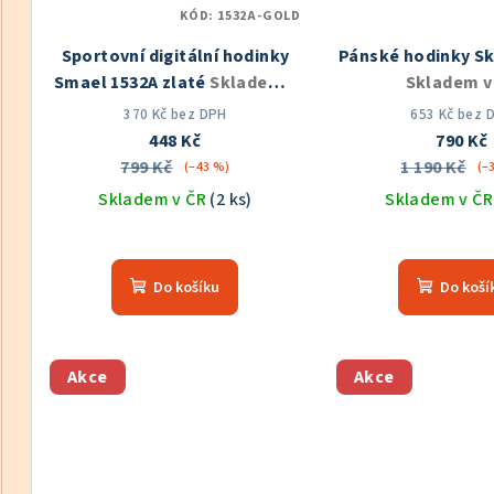
KÓD:
1532A-GOLD
Sportovní digitální hodinky
Pánské hodinky Sk
Smael 1532A zlaté
Skladem v
Skladem v
ČR
370 Kč bez DPH
653 Kč bez 
448 Kč
790 Kč
799 Kč
1 190 Kč
(–43 %)
(–
Skladem v ČR
(2 ks)
Skladem v Č
Průměrné
Prů
hodnocení
hod
Do košíku
Do koší
produktu
pro
je
je
5,0
5,0
z
z
Akce
Akce
5
5
hvězdiček.
hvě