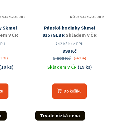
:
9357GOLDBL
KÓD:
9357GOLDBR
y Skmei
Pánské hodinky Skmei
dem v ČR
9357GLBR
Skladem v ČR
DPH
742 Kč bez DPH
898 Kč
1 600 Kč
43 %)
(–43 %)
(10 ks)
Skladem v ČR
(19 ks)
měrné
Průměrné
nocení
hodnocení
ku
Do košíku
duktu
produktu
je
5,0
z
a
Trvale nízká cena
5
zdiček.
hvězdiček.