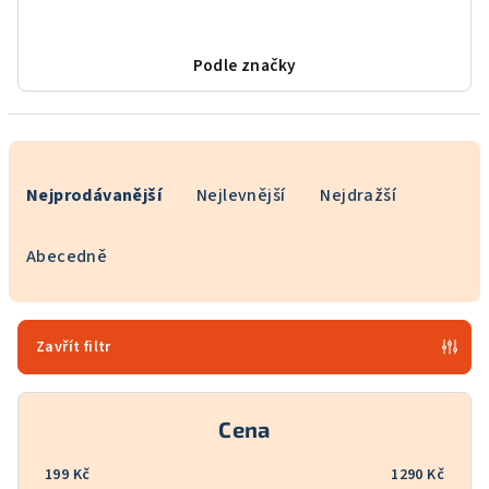
Podle značky
Ř
a
Nejprodávanější
Nejlevnější
Nejdražší
z
e
Abecedně
n
í
p
Zavřít filtr
r
o
Cena
d
u
199
Kč
1290
Kč