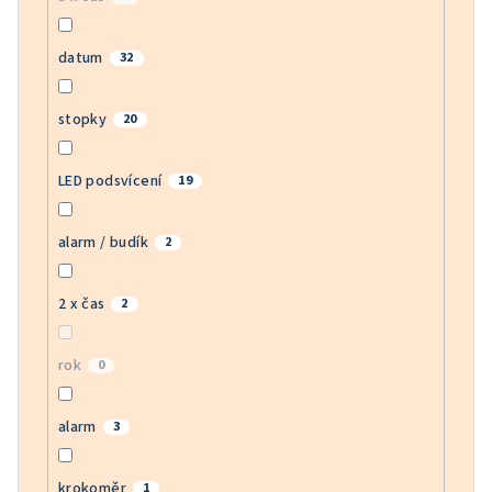
datum
32
stopky
20
LED podsvícení
19
alarm / budík
2
2 x čas
2
rok
0
alarm
3
krokoměr
1