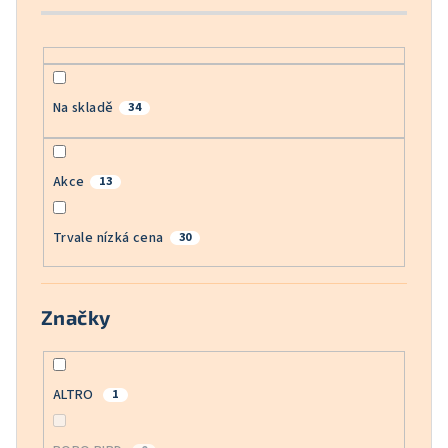
k
t
ů
Na skladě
34
Akce
13
Trvale nízká cena
30
Značky
ALTRO
1