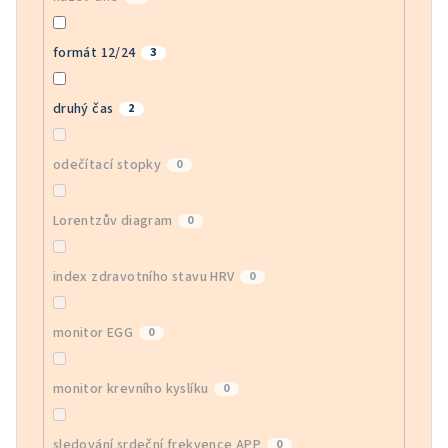
formát 12/24
3
druhý čas
2
odečítací stopky
0
Lorentzův diagram
0
index zdravotního stavu HRV
0
monitor EGG
0
monitor krevního kyslíku
0
sledování srdeční frekvence APP
0