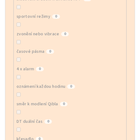
sportovní režimy
0
zvonění nebo vibrace
0
časové pásma
0
4 x alarm
0
oznámení každou hodinu
0
směr k modlení Qibla
0
DT duální čas
0
křesadlo
0