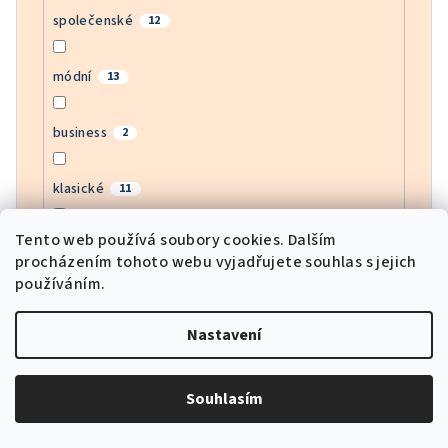
společenské
12
módní
13
business
2
klasické
11
Tento web používá soubory cookies. Dalším
bussines
1
procházením tohoto webu vyjadřujete souhlas s jejich
používáním.
moderní
12
Nastavení
army
0
Souhlasím
motorkářské
0