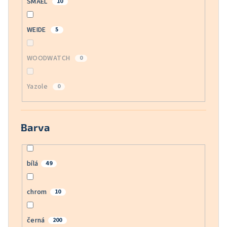
SMAEL
10
WEIDE
5
WOODWATCH
0
Yazole
0
Barva
bílá
49
chrom
10
černá
200