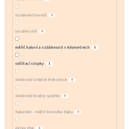
oznámení hovorů
0
sociální sítě
0
měřič kalorií a vzdálenosti v kilometrech
1
odčítací stopky
1
sledování srdeční frekvence
0
sledování kvality spánku
0
tlakoměr - měřič krevního tlaku
0
název dne
0