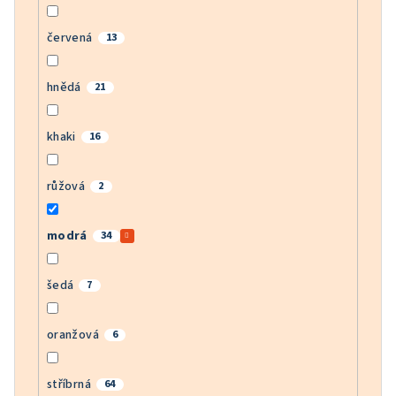
červená
13
hnědá
21
khaki
16
růžová
2
modrá
34
šedá
7
oranžová
6
stříbrná
64