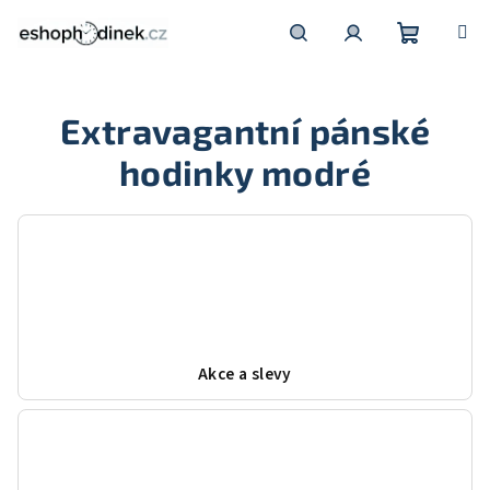
Přejít
na
obsah
Nákupní
Hledat
Přihlášení
Extravagantní pánské
košík
hodinky modré
Akce a slevy