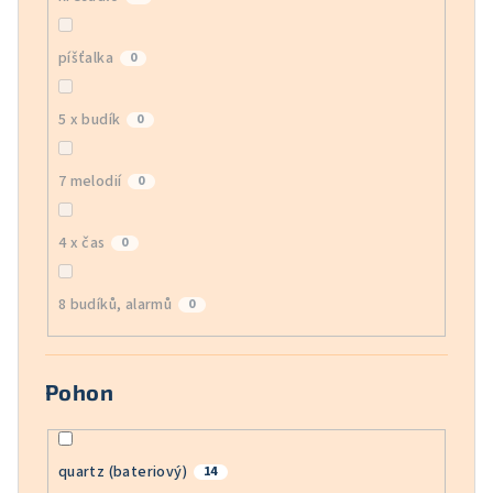
píšťalka
0
5 x budík
0
7 melodií
0
4 x čas
0
8 budíků, alarmů
0
Pohon
quartz (bateriový)
14