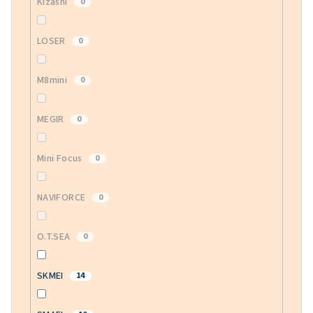
Kizashi
0
LOSER
0
M8mini
0
MEGIR
0
Mini Focus
0
NAVIFORCE
0
O.T.SEA
0
SKMEI
14