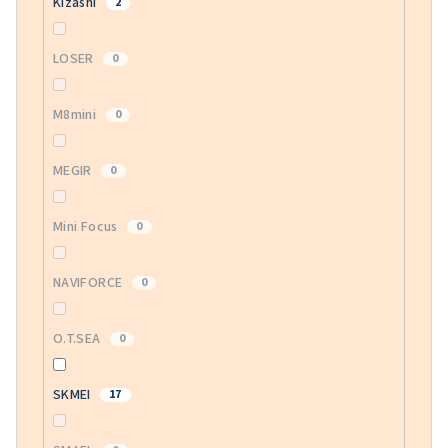
Kizashi
2
LOSER
0
M8mini
0
MEGIR
0
Mini Focus
0
NAVIFORCE
0
O.T.SEA
0
SKMEI
17