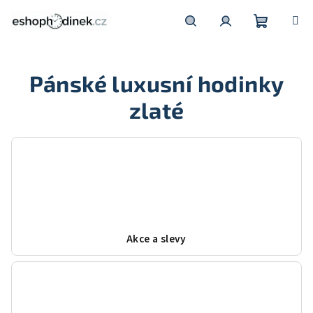
Přejít
na
obsah
Nákupní
Hledat
Přihlášení
Pánské luxusní hodinky
košík
zlaté
Akce a slevy