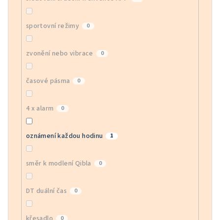
sportovní režimy
0
zvonění nebo vibrace
0
časové pásma
0
4 x alarm
0
oznámení každou hodinu
1
směr k modlení Qibla
0
DT duální čas
0
křesadlo
0