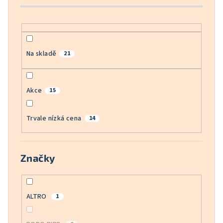
k
t
ů
Na skladě
21
Akce
15
Trvale nízká cena
14
Značky
ALTRO
1