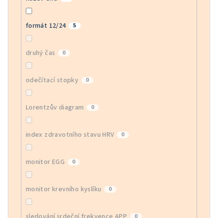
formát 12/24
5
druhý čas
0
odečítací stopky
0
Lorentzův diagram
0
index zdravotního stavu HRV
0
monitor EGG
0
monitor krevního kyslíku
0
sledování srdeční frekvence APP
0