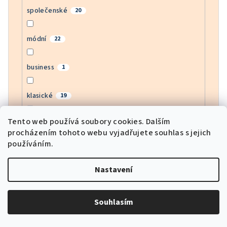
společenské
20
módní
22
business
1
klasické
19
Tento web používá soubory cookies. Dalším
bussines
0
procházením tohoto webu vyjadřujete souhlas s jejich
používáním.
moderní
22
Nastavení
army
0
Souhlasím
motorkářské
0