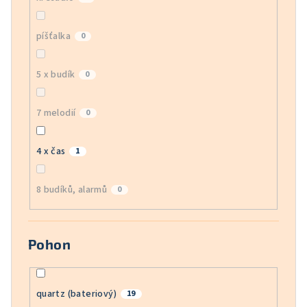
píšťalka
0
5 x budík
0
7 melodií
0
4 x čas
1
8 budíků, alarmů
0
Pohon
quartz (bateriový)
19