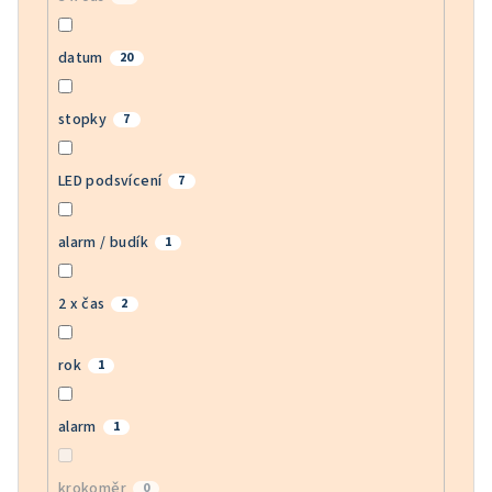
datum
20
stopky
7
LED podsvícení
7
alarm / budík
1
2 x čas
2
rok
1
alarm
1
krokoměr
0