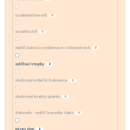
oznámení hovorů
0
sociální sítě
0
měřič kalorií a vzdálenosti v kilometrech
0
odčítací stopky
2
sledování srdeční frekvence
0
sledování kvality spánku
0
tlakoměr - měřič krevního tlaku
0
název dne
1