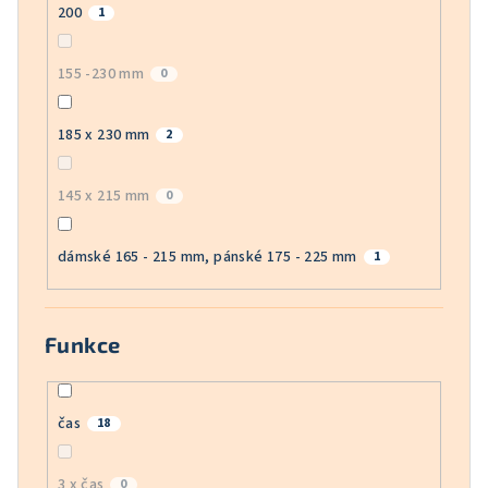
200
1
155 -230 mm
0
185 x 230 mm
2
145 x 215 mm
0
dámské 165 - 215 mm, pánské 175 - 225 mm
1
Funkce
čas
18
3 x čas
0