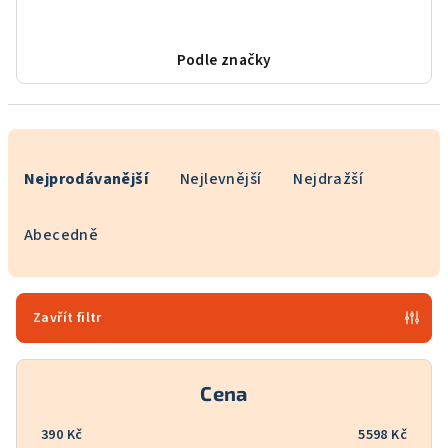
Podle značky
Ř
a
Nejprodávanější
Nejlevnější
Nejdražší
z
e
Abecedně
n
í
p
Zavřít filtr
r
o
Cena
d
u
390
Kč
5598
Kč