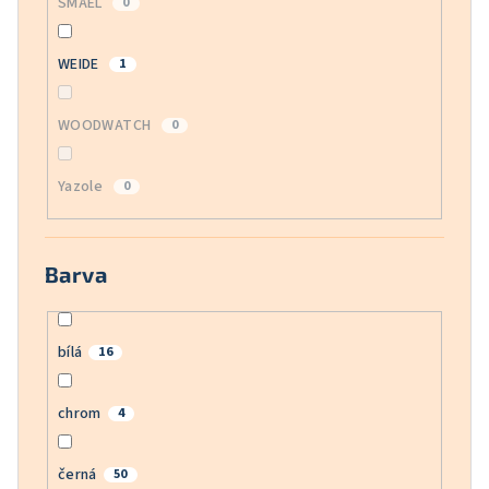
SMAEL
0
WEIDE
1
WOODWATCH
0
Yazole
0
Barva
bílá
16
chrom
4
černá
50