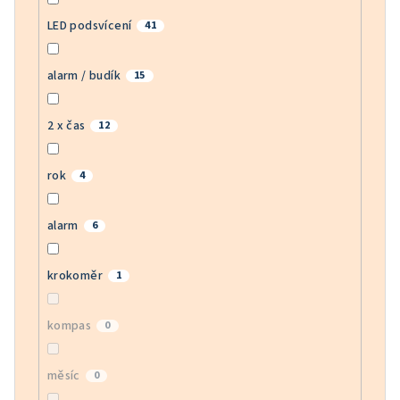
LED podsvícení
41
alarm / budík
15
2 x čas
12
rok
4
alarm
6
krokoměr
1
kompas
0
měsíc
0