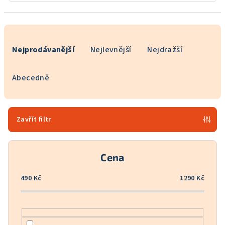
Ř
a
Nejprodávanější
Nejlevnější
Nejdražší
z
e
Abecedně
n
í
p
Zavřít filtr
r
o
Cena
d
u
490
Kč
1290
Kč
k
t
ů