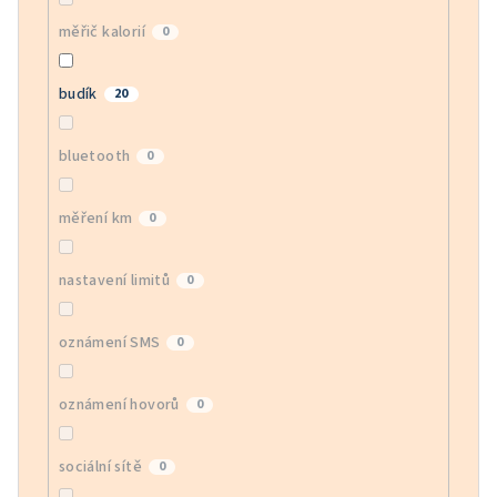
měřič kalorií
0
budík
20
bluetooth
0
měření km
0
nastavení limitů
0
oznámení SMS
0
oznámení hovorů
0
sociální sítě
0