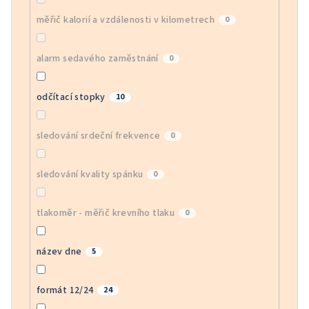
měřič kalorií a vzdálenosti v kilometrech
0
alarm sedavého zaměstnání
0
odčítací stopky
10
sledování srdeční frekvence
0
sledování kvality spánku
0
tlakoměr - měřič krevního tlaku
0
název dne
5
formát 12/24
24