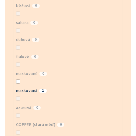
béžová
0
sahara
0
duhová
0
fialové
0
maskované
0
maskovaná
1
azurová
0
COPPER (stará měď)
0