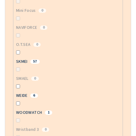
Mini Focus
0
NAVIFORCE
0
O.T.SEA
0
SKMEI
57
SMAEL
0
WEIDE
6
WOODWATCH
1
Wristband 3
0