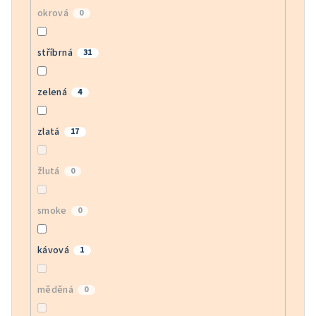
okrová
0
stříbrná
31
zelená
4
zlatá
17
žlutá
0
smoke
0
kávová
1
měděná
0