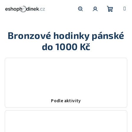
Přejít
na
obsah
Nákupní
Hledat
Přihlášení
Bronzové hodinky pánské
košík
do 1000 Kč
Podle aktivity