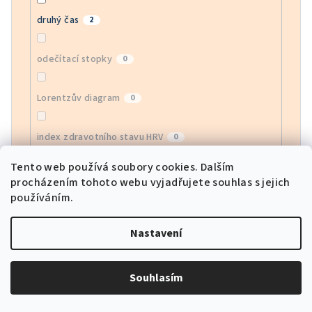
druhý čas
2
odečítací stopky
0
Lorentzův diagram
0
index zdravotního stavu HRV
0
Tento web používá soubory cookies. Dalším
monitor EGG
0
procházením tohoto webu vyjadřujete souhlas s jejich
používáním.
monitor krevního kyslíku
0
Nastavení
sledování srdeční frekvence APP
0
Souhlasím
sportovní režimy
0