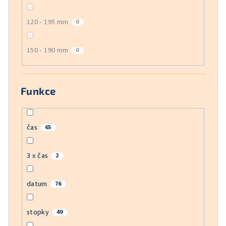
120 - 195 mm
0
150 - 190 mm
0
Funkce
čas
65
3 x čas
2
datum
76
stopky
49