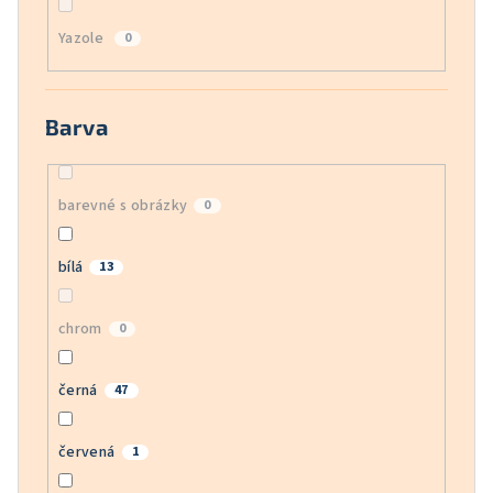
Yazole
0
Barva
barevné s obrázky
0
bílá
13
chrom
0
černá
47
červená
1