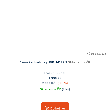
KÓD:
J4177.2
Dámské hodinky JVD J4177.2
Skladem v ČR
1 645 Kč bez DPH
1 990 Kč
2 999 Kč
(–33 %)
Skladem v ČR
(3 ks)
Průměrné
hodnocení
produktu
Do košíku