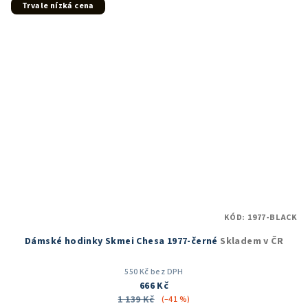
5
Trvale nízká cena
hvězdiček.
KÓD:
1977-BLACK
Dámské hodinky Skmei Chesa 1977-černé
Skladem v ČR
550 Kč bez DPH
666 Kč
1 139 Kč
(–41 %)