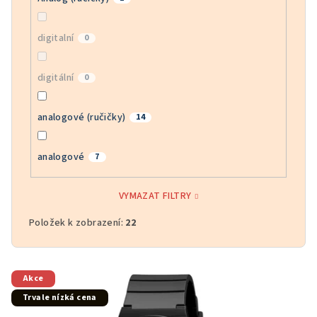
digitalní
0
digitální
0
analogové (ručičky)
14
analogové
7
VYMAZAT FILTRY
Položek k zobrazení:
22
V
Akce
ý
Trvale nízká cena
p