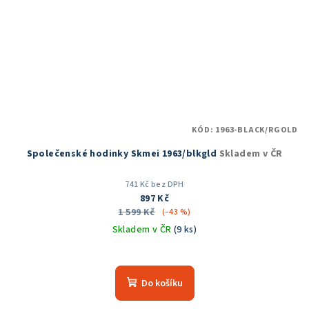
KÓD:
1963-BLACK/RGOLD
Společenské hodinky Skmei 1963/blkgld
Skladem v ČR
741 Kč bez DPH
897 Kč
1 599 Kč
(–43 %)
Skladem v ČR
(9 ks)
Průměrné
hodnocení
produktu
Do košíku
je
5,0