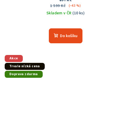
1 599 Kč
(–43 %)
Skladem v ČR
(10 ks)
Průměrné
hodnocení
produktu
Do košíku
je
5,0
z
5
Akce
hvězdiček.
Trvale nízká cena
Doprava zdarma