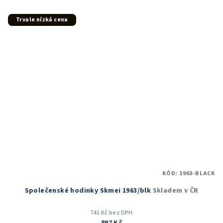
z
5
Trvale nízká cena
hvězdiček.
KÓD:
1963-BLACK
Společenské hodinky Skmei 1963/blk
Skladem v ČR
741 Kč bez DPH
897 Kč