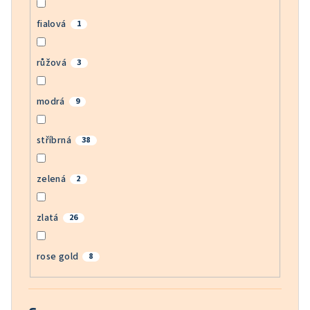
fialová
1
růžová
3
modrá
9
stříbrná
38
zelená
2
zlatá
26
rose gold
8