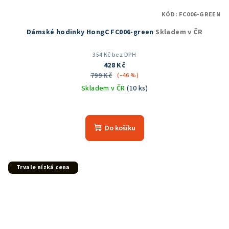
KÓD:
FC006-GREEN
Dámské hodinky HongC FC006-green
Skladem v ČR
354 Kč bez DPH
428 Kč
799 Kč
(–46 %)
Skladem v ČR
(10 ks)
Do košíku
Trvale nízká cena