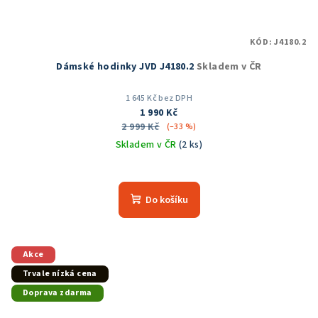
KÓD:
J4180.2
Dámské hodinky JVD J4180.2
Skladem v ČR
1 645 Kč bez DPH
1 990 Kč
2 999 Kč
(–33 %)
Skladem v ČR
(2 ks)
Průměrné
hodnocení
produktu
Do košíku
je
5,0
z
5
Akce
hvězdiček.
Trvale nízká cena
Doprava zdarma