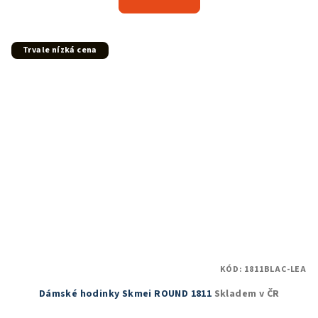
je
5,0
z
5
Trvale nízká cena
hvězdiček.
KÓD:
1811BLAC-LEA
Dámské hodinky Skmei ROUND 1811
Skladem v ČR