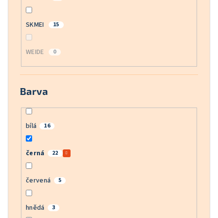
SKMEI
15
WEIDE
0
Barva
bílá
16
černá
22
červená
5
hnědá
3