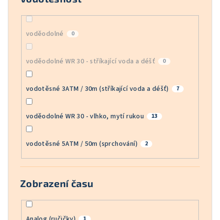
voděodolné
0
voděodolné WR 30 - stříkající voda a déšť
0
vodotěsné 3ATM / 30m (stříkající voda a déšť)
7
voděodolné WR 30 - vlhko, mytí rukou
13
vodotěsné 5ATM / 50m (sprchování)
2
Zobrazení času
Analog (ručičky)
1