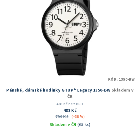
i
s
p
r
o
d
u
k
t
KÓD:
1350-BW
ů
Pánské, dámské hodinky GTUP® Legacy 1350-BW
Skladem v
ČR
403 Kč bez DPH
488 Kč
799 Kč
(–38 %)
Skladem v ČR
(65 ks)
Průměrné