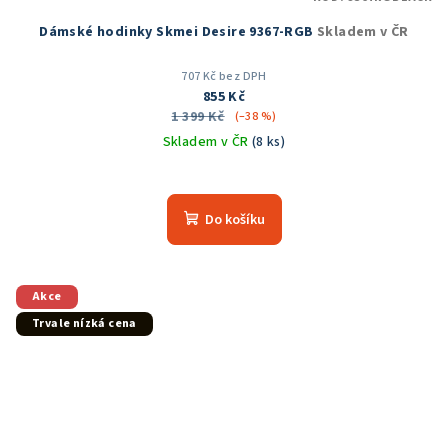
Dámské hodinky Skmei Desire 9367-RGB
Skladem v ČR
707 Kč bez DPH
855 Kč
1 399 Kč
(–38 %)
Skladem v ČR
(8 ks)
Průměrné
hodnocení
produktu
Do košíku
je
5,0
z
5
Akce
hvězdiček.
Trvale nízká cena