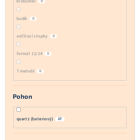
krokoměr
0
budík
0
odčítací stopky
0
formát 12/24
0
7 melodií
0
Pohon
quartz (bateriový)
17