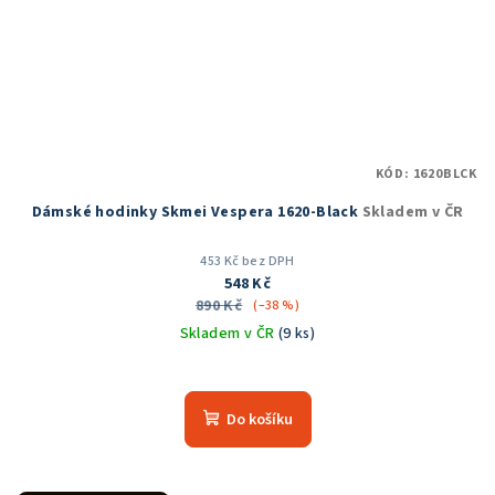
KÓD:
1620BLCK
Dámské hodinky Skmei Vespera 1620-Black
Skladem v ČR
453 Kč bez DPH
548 Kč
890 Kč
(–38 %)
Skladem v ČR
(9 ks)
Průměrné
hodnocení
produktu
Do košíku
je
5,0
z