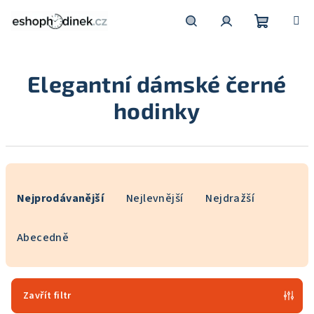
Přejít
na
obsah
Nákupní
Hledat
Přihlášení
Elegantní dámské černé
košík
hodinky
Ř
a
Nejprodávanější
Nejlevnější
Nejdražší
z
e
Abecedně
n
í
p
Zavřít filtr