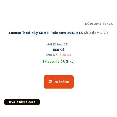
KÓD:
2041-BLACK
Luxusní hodinky SKMEI Rainbow 2041-BLK
Skladem v ČR
469 Kč bez DPH
568 Kč
890 Kč
(–36 %)
Skladem v ČR
(3 ks)
Do košíku
Trvale nízká cena