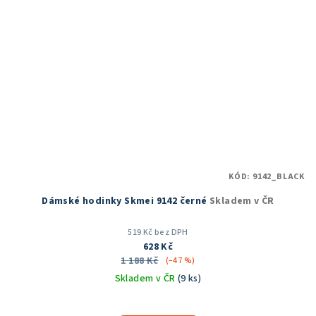
KÓD:
9142_BLACK
Dámské hodinky Skmei 9142 černé
Skladem v ČR
519 Kč bez DPH
628 Kč
1 188 Kč
(–47 %)
Skladem v ČR
(9 ks)
Průměrné
hodnocení