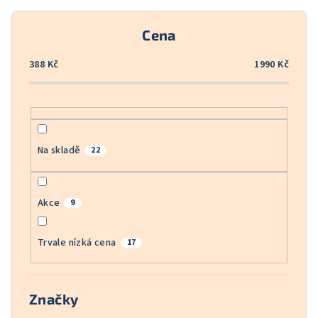
r
o
Cena
d
u
388
Kč
1990
Kč
k
t
ů
Na skladě
22
Akce
9
Trvale nízká cena
17
Značky