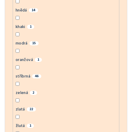
hnědá
14
khaki
1
modrá
15
oranžová
1
stříbrná
46
zelená
2
zlatá
22
žlutá
1