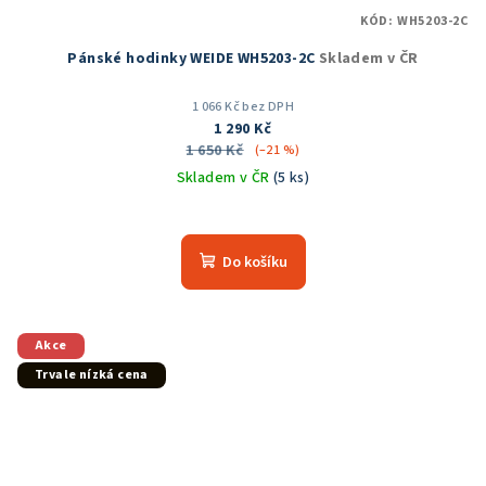
KÓD:
WH5203-2C
Pánské hodinky WEIDE WH5203-2C
Skladem v ČR
1 066 Kč bez DPH
1 290 Kč
1 650 Kč
(–21 %)
Skladem v ČR
(5 ks)
Průměrné
hodnocení
produktu
Do košíku
je
5,0
z
5
Akce
hvězdiček.
Trvale nízká cena