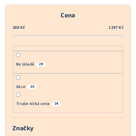
r
o
Cena
d
u
388
Kč
1297
Kč
k
t
ů
Na skladě
29
Akce
20
Trvale nízká cena
24
Značky