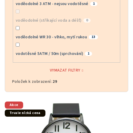
voděodolné 3 ATM - nejsou vodotěsné
1
voděodolné (stříkající voda a déšť)
0
voděodolné WR 30 - vlhko, mytí rukou
13
vodotěsné 5ATM / 50m (sprchování)
1
VYMAZAT FILTRY
Položek k zobrazení:
29
V
Akce
ý
Trvale nízká cena
p
i