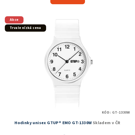
je
4,8
z
5
Akce
hvězdiček.
Trvale nízká cena
KÓD:
GT-1330W
Hodinky unisex GTUP® EMO GT-1330W
Skladem v ČR