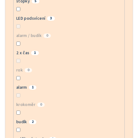
stopky
5
LED podsvícení
3
alarm / budík
0
2 x čas
1
rok
0
alarm
1
krokoměr
0
budík
2