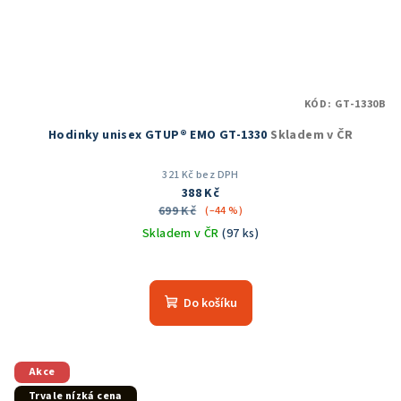
KÓD:
GT-1330B
Hodinky unisex GTUP® EMO GT-1330
Skladem v ČR
321 Kč bez DPH
388 Kč
699 Kč
(–44 %)
Skladem v ČR
(97 ks)
Průměrné
hodnocení
produktu
Do košíku
je
5,0
z
5
Akce
hvězdiček.
Trvale nízká cena