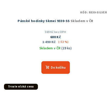
KÓD:
9330-SILVER
Pánské hodinky Skmei 9330-SS
Skladem v ČR
569 Kč bez DPH
688 Kč
1 490 Kč
(–53 %)
Skladem v ČR
(19 ks)
Průměrné
hodnocení
produktu
Do košíku
je
5,0
z
5
Trvale nízká cena
hvězdiček.