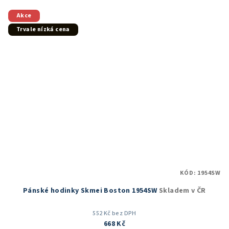
Akce
Trvale nízká cena
KÓD:
1954SW
Pánské hodinky Skmei Boston 1954SW
Skladem v ČR
552 Kč bez DPH
668 Kč