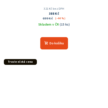
321 Kč bez DPH
388 Kč
699 Kč
(–44 %)
Skladem v ČR
(15 ks)
Do košíku
Trvale nízká cena