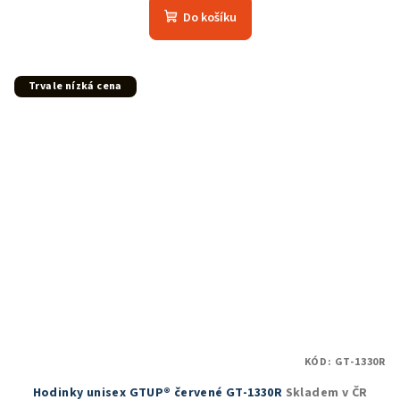
produktu
Do košíku
je
5,0
z
5
Trvale nízká cena
hvězdiček.
KÓD:
GT-1330R
Hodinky unisex GTUP® červené GT-1330R
Skladem v ČR