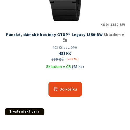
KÓD:
1350-BW
Pánské, dámské hodinky GTUP® Legacy 1350-BW
Skladem v
ČR
403 Kč bez DPH
488 Kč
799 Kč
(–38 %)
Skladem v ČR
(65 ks)
Průměrné
hodnocení
produktu
Do košíku
je
5,0
z
5
Trvale nízká cena
hvězdiček.