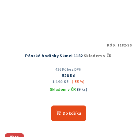
KÓD:
1182-SS
Pánské hodinky Skmei 1182
Skladem v ČR
436 Kč bez DPH
528 Kč
1 190 Kč
(–55 %)
Skladem v ČR
(9 ks)
Průměrné
hodnocení
produktu
Do košíku
je
5,0
z
5
Akce