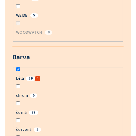
WEIDE
5
WOODWATCH
0
Barva
bílá
29
chrom
5
černá
77
červená
5