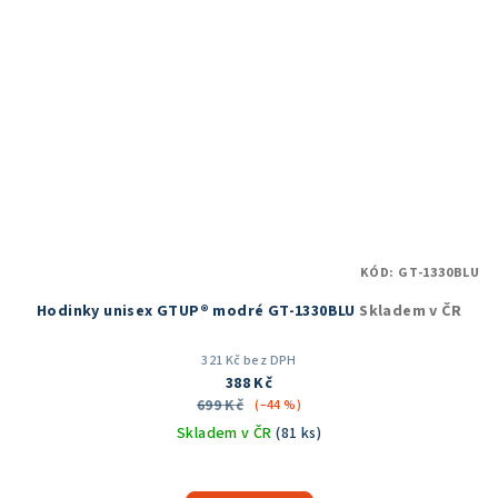
KÓD:
GT-1330BLU
Hodinky unisex GTUP® modré GT-1330BLU
Skladem v ČR
321 Kč bez DPH
388 Kč
699 Kč
(–44 %)
Skladem v ČR
(81 ks)
Průměrné
hodnocení