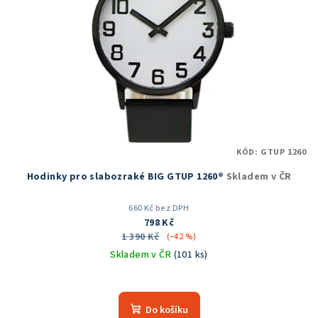
s
p
r
o
d
u
k
t
KÓD:
GTUP 1260
ů
Hodinky pro slabozraké BIG GTUP 1260®
Skladem v ČR
660 Kč bez DPH
798 Kč
1 390 Kč
(–42 %)
Skladem v ČR
(101 ks)
Průměrné
hodnocení
produktu
Do košíku