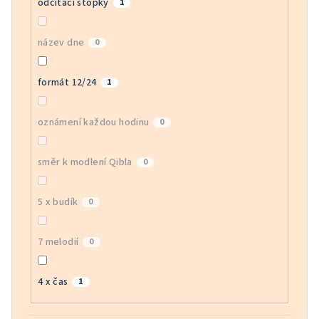
odčítací stopky
1
název dne
0
formát 12/24
1
oznámení každou hodinu
0
směr k modlení Qibla
0
5 x budík
0
7 melodií
0
4 x čas
1