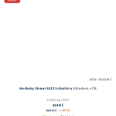
hvězdiček.
KÓD:
9133-WT
Hodinky Skmei 9133 trikolóra
Skladem v ČR
519 Kč bez DPH
628 Kč
860 Kč
(–26 %)