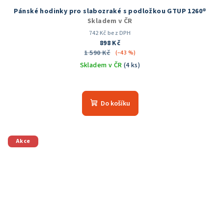
Pánské hodinky pro slabozraké s podložkou GTUP 1260®
Skladem v ČR
742 Kč bez DPH
898 Kč
1 590 Kč
(–43 %)
Skladem v ČR
(4 ks)
Průměrné
hodnocení
produktu
Do košíku
je
5,0
z
5
Akce
hvězdiček.