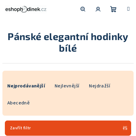
Přejít
na
obsah
Nákupní
Hledat
Přihlášení
Pánské elegantní hodinky
košík
bílé
Ř
a
Nejprodávanější
Nejlevnější
Nejdražší
z
e
Abecedně
n
í
p
Zavřít filtr