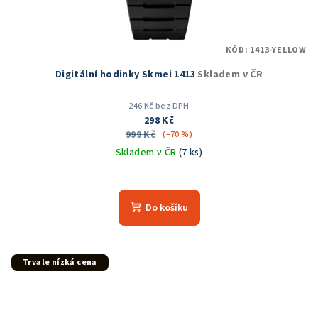
KÓD:
1413-YELLOW
Digitální hodinky Skmei 1413
Skladem v ČR
246 Kč bez DPH
298 Kč
999 Kč
(–70 %)
Skladem v ČR
(7 ks)
Průměrné
hodnocení
produktu
Do košíku
je
5,0
z
5
Trvale nízká cena
hvězdiček.