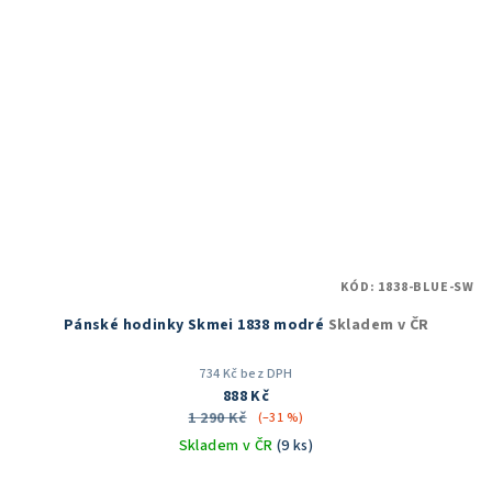
KÓD:
1838-BLUE-SW
Pánské hodinky Skmei 1838 modré
Skladem v ČR
734 Kč bez DPH
888 Kč
1 290 Kč
(–31 %)
Skladem v ČR
(9 ks)
Průměrné