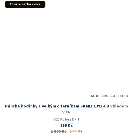
5
Trvale nízká cena
hvězdiček.
KÓD:
1391-COFFEE-B
Pánské hodinky s velkým ciferníkem SKMEI 1391-CB
Skladem
v ČR
826 Kč bez DPH
999 Kč
1 800 Kč
(–44 %)