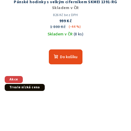
Pánské hodinky s velkým ciferníkem SKMEI 1391-RG
Skladem v ČR
826 Kč bez DPH
999 Kč
1 800 Kč
(–44 %)
Skladem v ČR
(8 ks)
Průměrné
hodnocení
produktu
Do košíku
je
5,0
z
5
Akce
hvězdiček.
Trvale nízká cena