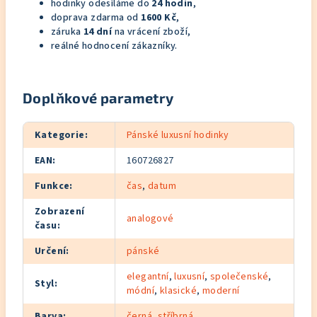
hodinky odesíláme do
24 hodin
,
doprava zdarma od
1600 Kč
,
záruka
14 dní
na vrácení zboží,
reálné hodnocení zákazníky.
Doplňkové parametry
Kategorie
:
Pánské luxusní hodinky
EAN
:
160726827
Funkce
:
čas
,
datum
Zobrazení
analogové
času
:
Určení
:
pánské
elegantní
,
luxusní
,
společenské
,
Styl
:
módní
,
klasické
,
moderní
Barva
:
černá
,
stříbrná