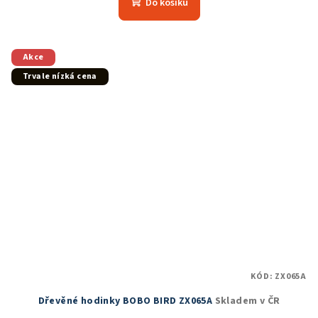
Do košíku
je
5,0
z
5
Akce
hvězdiček.
Trvale nízká cena
KÓD:
ZX065A
Dřevěné hodinky BOBO BIRD ZX065A
Skladem v ČR