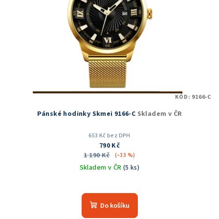
KÓD:
9166-C
Pánské hodinky Skmei 9166-C
Skladem v ČR
653 Kč bez DPH
790 Kč
1 190 Kč
(–33 %)
Skladem v ČR
(5 ks)
Průměrné
hodnocení
produktu
Do košíku
je