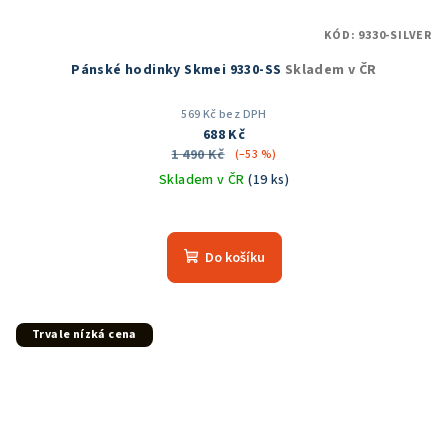
KÓD:
9330-SILVER
Pánské hodinky Skmei 9330-SS
Skladem v ČR
569 Kč bez DPH
688 Kč
1 490 Kč
(–53 %)
Skladem v ČR
(19 ks)
Průměrné
hodnocení
produktu
Do košíku
je
5,0
z
5
Trvale nízká cena
hvězdiček.