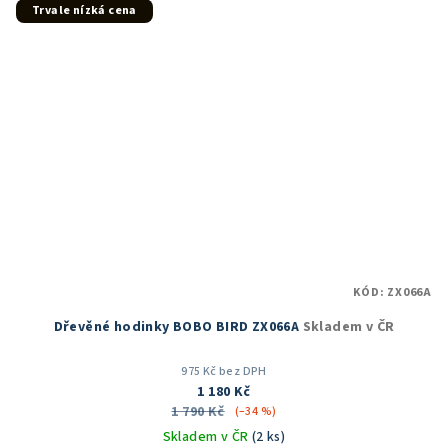
hvězdiček.
Trvale nízká cena
KÓD:
ZX066A
Dřevěné hodinky BOBO BIRD ZX066A
Skladem v ČR
975 Kč bez DPH
1 180 Kč
1 790 Kč
(–34 %)
Skladem v ČR
(2 ks)