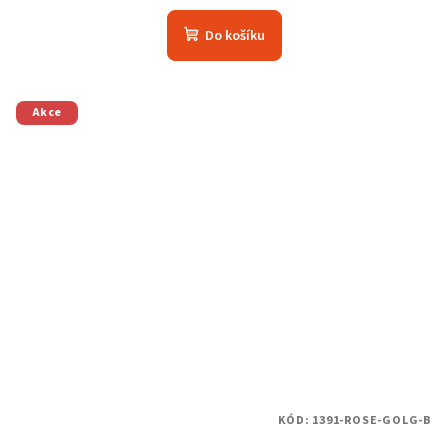
hodnocení
produktu
Do košíku
je
5,0
z
5
Akce
hvězdiček.
KÓD:
1391-ROSE-GOLG-B