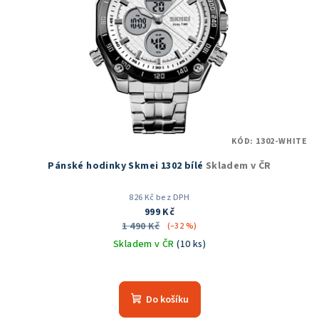
KÓD:
1302-WHITE
Pánské hodinky Skmei 1302 bílé
Skladem v ČR
826 Kč bez DPH
999 Kč
1 490 Kč
(–32 %)
Skladem v ČR
(10 ks)
Průměrné
hodnocení
produktu
Do košíku
je