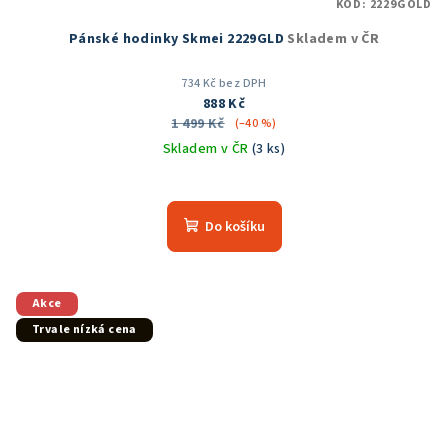
KÓD:
2229GOLD
Pánské hodinky Skmei 2229GLD
Skladem v ČR
734 Kč bez DPH
888 Kč
1 499 Kč
(–40 %)
Skladem v ČR
(3 ks)
Do košíku
Akce
Trvale nízká cena