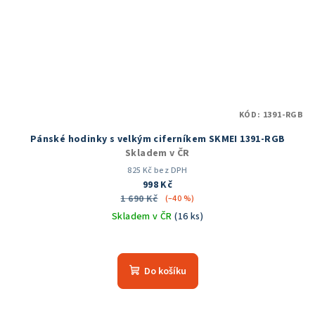
KÓD:
1391-RGB
Pánské hodinky s velkým ciferníkem SKMEI 1391-RGB
Skladem v ČR
825 Kč bez DPH
998 Kč
1 690 Kč
(–40 %)
Skladem v ČR
(16 ks)
Průměrné
hodnocení
produktu
Do košíku
je
5,0
z