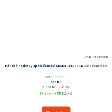
KÓD:
1868SSBK
Pánské hodinky společenské SKMEI 1868SSBK
Skladem v ČR
494 Kč bez DPH
598 Kč
1 090 Kč
(–45 %)
Skladem v ČR
(11 ks)
Průměrné
hodnocení
produktu