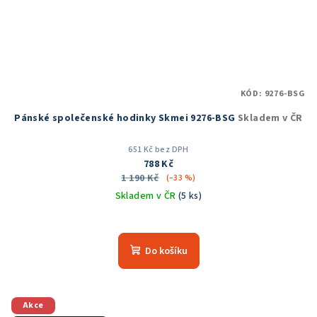
KÓD:
9276-BSG
Pánské společenské hodinky Skmei 9276-BSG
Skladem v ČR
651 Kč bez DPH
788 Kč
1 190 Kč
(–33 %)
Skladem v ČR
(5 ks)
Průměrné
hodnocení
produktu
Do košíku
je
5,0
z
5
Akce