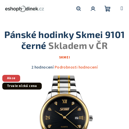
Přejít
na
obsah
Nákupní
Hledat
Přihlášení
Pánské hodinky Skmei 9101
košík
černé
Skladem v ČR
SKMEI
Průměrné
2 hodnocení
Podrobnosti hodnocení
hodnocení
Akce
produktu
je
Trvale nízká cena
5,0
z
5
hvězdiček.