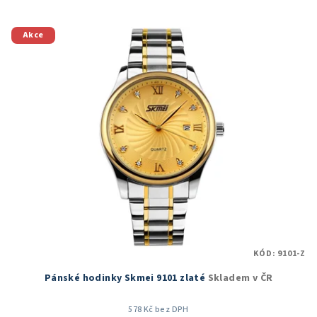
5,0
z
5
Akce
hvězdiček.
KÓD:
9101-Z
Pánské hodinky Skmei 9101 zlaté
Skladem v ČR
578 Kč bez DPH