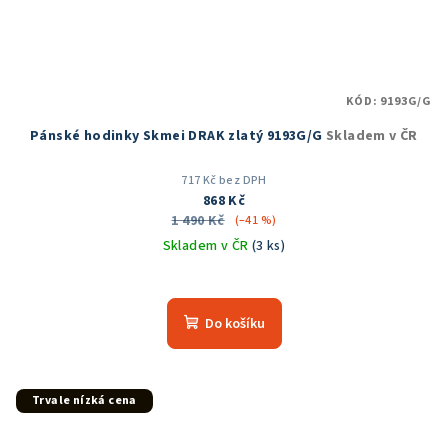
KÓD:
9193G/G
Pánské hodinky Skmei DRAK zlatý 9193G/G
Skladem v ČR
717 Kč bez DPH
868 Kč
1 490 Kč
(–41 %)
Skladem v ČR
(3 ks)
Průměrné
hodnocení
produktu
Do košíku
je
5,0
z
5
Trvale nízká cena
hvězdiček.