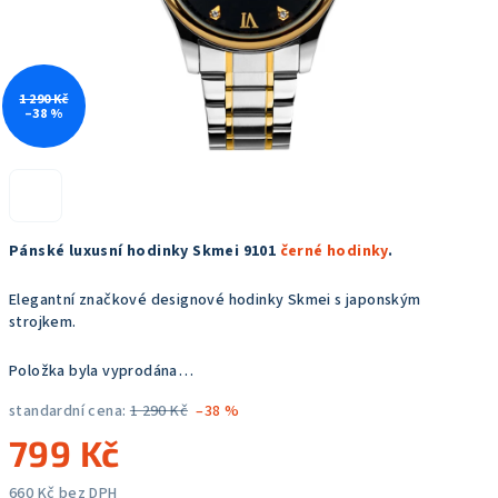
1 290 Kč
–38 %
Pánské luxusní hodinky Skmei 9101
černé hodinky
.
Elegantní značkové designové hodinky Skmei s japonským
strojkem.
Položka byla vyprodána…
standardní cena:
1 290 Kč
–38 %
799 Kč
660 Kč bez DPH