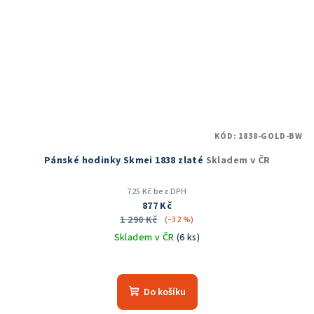
KÓD:
1838-GOLD-BW
Pánské hodinky Skmei 1838 zlaté
Skladem v ČR
725 Kč bez DPH
877 Kč
1 290 Kč
(–32 %)
Skladem v ČR
(6 ks)
Průměrné
hodnocení
produktu
Do košíku
je