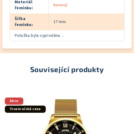
Materiál
kovový
řemínku
:
Šířka
17 mm
řemínku
:
Položka byla vyprodána…
Související produkty
Akce
Trvale nízká cena