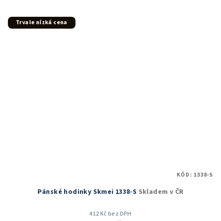
5,0
z
5
Trvale nízká cena
hvězdiček.
KÓD:
1338-S
Pánské hodinky Skmei 1338-S
Skladem v ČR
412 Kč bez DPH