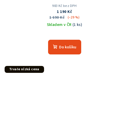
983 Kč bez DPH
1 190 Kč
1 690 Kč
(–29 %)
Skladem v ČR
(1 ks)
Průměrné
hodnocení
produktu
Do košíku
je
5,0
z
5
Trvale nízká cena
hvězdiček.