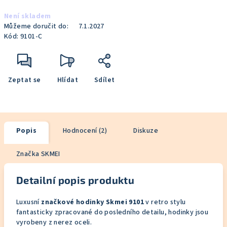
Měrná
Není skladem
cena:
Můžeme doručit do:
7.1.2027
Kód:
9101-C
Zeptat se
Hlídat
Sdílet
Popis
Hodnocení (2)
Diskuze
Značka
SKMEI
Detailní popis produktu
Luxusní
značkové hodinky Skmei 9101
v retro stylu
fantasticky zpracované do posledního detailu, hodinky jsou
vyrobeny z nerez oceli.