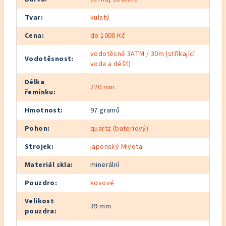
Tvar
:
kulatý
Cena
:
do 1000 Kč
vodotěsné 3ATM / 30m (stříkající
Vodotěsnost
:
voda a déšť)
Délka
220 mm
řemínku
:
Hmotnost
:
97 gramů
Pohon
:
quartz (bateriový)
Strojek
:
japonský Miyota
Materiál skla
:
minerální
Pouzdro
:
kovové
Velikost
39 mm
pouzdra
: